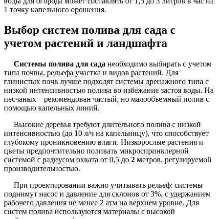
воды для огорода может составлять от 1,5 до 3 литров в час на
1 точку капельного орошения.
Выбор систем полива для сада с
учетом растений и ландшафта
Системы полива для сада
необходимо выбирать с учетом
типа почвы, рельефа участка и видов растений. Для
глинистых почв лучше подходят системы дренажного типа с
низкой интенсивностью полива во избежание застоя воды. На
песчаных – рекомендован частый, но малообъемный полив с
помощью капельных линий.
Высокие деревья требуют длительного полива с низкой
интенсивностью (до 10 л/ч на капельницу), что способствует
глубокому проникновению влаги. Низкорослые растения и
цветы предпочтительно поливать микроспринклерной
системой с радиусом охвата от 0,5 до
2 м
етров, регулируемой
производительностью.
При проектировании важно учитывать рельеф: системы
поднимут насос и давление для склонов от 3%, с удержанием
рабочего давления не менее 2 атм на верхнем уровне. Для
систем полива используются материалы с высокой