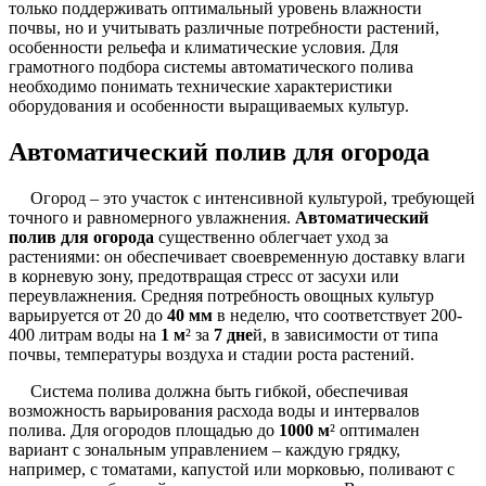
только поддерживать оптимальный уровень влажности
почвы, но и учитывать различные потребности растений,
особенности рельефа и климатические условия. Для
грамотного подбора системы автоматического полива
необходимо понимать технические характеристики
оборудования и особенности выращиваемых культур.
Автоматический полив для огорода
Огород – это участок с интенсивной культурой, требующей
точного и равномерного увлажнения.
Автоматический
полив для огорода
существенно облегчает уход за
растениями: он обеспечивает своевременную доставку влаги
в корневую зону, предотвращая стресс от засухи или
переувлажнения. Средняя потребность овощных культур
варьируется от 20 до
40 мм
в неделю, что соответствует 200-
400 литрам воды на
1 м
² за
7 дне
й, в зависимости от типа
почвы, температуры воздуха и стадии роста растений.
Система полива должна быть гибкой, обеспечивая
возможность варьирования расхода воды и интервалов
полива. Для огородов площадью до
1000 м
² оптимален
вариант с зональным управлением – каждую грядку,
например, с томатами, капустой или морковью, поливают с