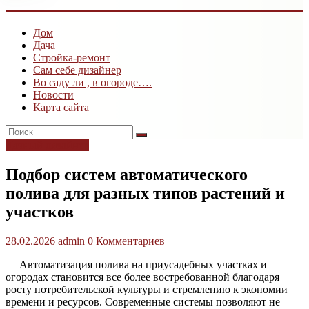
ogk3.ru
Дом
Дом
Дача
и
Стройка-ремонт
дача
Сам себе дизайнер
Во саду ли , в огороде….
Новости
Карта сайта
Дачный дизайнер
Подбор систем автоматического
полива для разных типов растений и
участков
28.02.2026
admin
0 Комментариев
Автоматизация полива на приусадебных участках и
огородах становится все более востребованной благодаря
росту потребительской культуры и стремлению к экономии
времени и ресурсов. Современные системы позволяют не