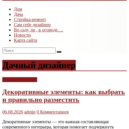
ogk3.ru
Дом
Дом
Дача
и
Стройка-ремонт
дача
Сам себе дизайнер
Во саду ли , в огороде….
Новости
Карта сайта
Дачный дизайнер
Дачный дизайнер
Декоративные элементы: как выбрать
и правильно разместить
06.08.2026
admin
0 Комментариев
Декоративные элементы — это важная составляющая
современного интерьера, которая помогает подчеркнуть