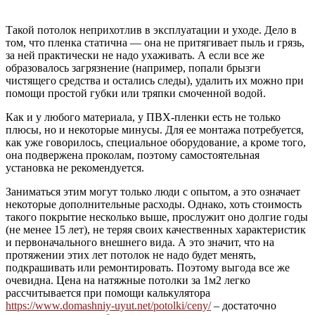
Такой потолок неприхотлив в эксплуатации и уходе. Дело в
том, что пленка статична — она не притягивает пыль и грязь,
за ней практически не надо ухаживать. А если все же
образовалось загрязнение (например, попали брызги
чистящего средства и остались следы), удалить их можно при
помощи простой губки или тряпки смоченной водой.
Как и у любого материала, у ПВХ-пленки есть не только
плюсы, но и некоторые минусы. Для ее монтажа потребуется,
как уже говорилось, специальное оборудование, а кроме того,
она подвержена проколам, поэтому самостоятельная
установка не рекомендуется.
Заниматься этим могут только люди с опытом, а это означает
некоторые дополнительные расходы. Однако, хоть стоимость
такого покрытие несколько выше, прослужит оно долгие годы
(не менее 15 лет), не теряя своих качественных характеристик
и первоначального внешнего вида. А это значит, что на
протяжении этих лет потолок не надо будет менять,
подкрашивать или ремонтировать. Поэтому выгода все же
очевидна. Цена на натяжные потолки за 1м2 легко
рассчитывается при помощи калькулятора
https://www.domashniy-uyut.net/potolki/ceny/
– достаточно