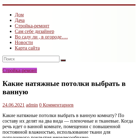
ogk3.ru
Дом
Дом
Дача
и
Стройка-ремонт
дача
Сам себе дизайнер
Во саду ли , в огороде….
Новости
Карта сайта
Стройка-ремонт
Какие натяжные потолки выбрать в
ванную
24.06.2021
admin
0 Комментариев
Какие натяжные потолки выбрать в ванную комнату? По
составу их делят на два вида — пленочные и тканевые. Когда
речь идет о ванной комнате, помещении с повышенной
постоянной влажностью, использование ткани для
потолочного покрытия нецелесообразно.