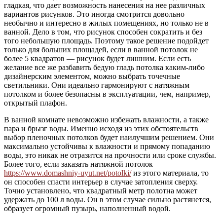
гладкая, что дает возможность нанесения на нее различных
вариантов рисунков. Это иногда смотрится довольно
необычно и интересно в жилых помещениях, но только не в
ванной. Дело в том, что рисунок способен сократить и без
того небольшую площадь. Поэтому такое решение подойдет
только для больших площадей, если в ванной потолок не
более 5 квадратов — рисунок будет лишним. Если есть
желание все же разбавить бедую гладь потолка каким-либо
дизайнерским элементом, можно выбрать точечные
светильники. Они идеально гармонируют с натяжным
потолком и более безопасны в эксплуатации, чем, например,
открытый плафон.
В ванной комнате невозможно избежать влажности, а также
пара и брызг воды. Именно исходя из этих обстоятельств
выбор пленочных потолков будет наилучшим решением. Они
максимально устойчивы к влажности и прямому попаданию
воды, это никак не отразится на прочности или сроке службы.
Более того, если заказать натяжной потолок
https://www.domashniy-uyut.net/potolki/
из этого материала, то
он способен спасти интерьер в случае затопления сверху.
Точно установлено, что квадратный метр полотна может
удержать до 100 л воды. Он в этом случае сильно растянется,
образует огромный пузырь, наполненный водой.