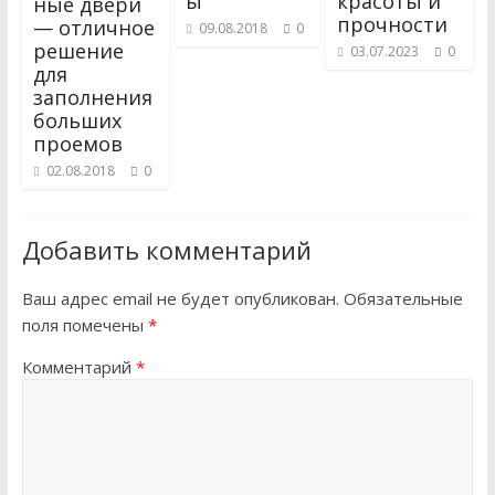
ы
красоты и
ные двери
прочности
— отличное
09.08.2018
0
решение
03.07.2023
0
для
заполнения
больших
проемов
02.08.2018
0
Добавить комментарий
Ваш адрес email не будет опубликован.
Обязательные
поля помечены
*
Комментарий
*