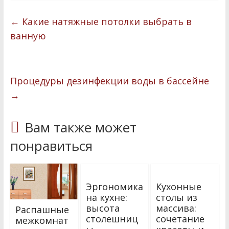
e
itt
п
b
er
р
←
Какие натяжные потолки выбрать в
o
а
ванную
o
в
k
и
Процедуры дезинфекции воды в бассейне
т
→
ь
Вам также может
понравиться
Эргономика
Кухонные
на кухне:
столы из
высота
массива:
Распашные
столешниц
сочетание
межкомнат