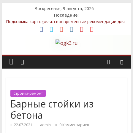
Воскресенье, 9 августа, 2026
Последние:
Подкормка картофеля: своевременные рекомендации для
более богатого урожая
Методы улучшения грунта после зимы для успешного
выращивания овощей
Топ-5 местных семян, которые легко выращивать даже
новичкам
Декоративные элементы: как выбрать и правильно
разместить
Быстрый компост: технологии, которые сэкономят ваше
время
Стройка-ремонт
Барные стойки из
бетона
22.07.2021
admin
0 Комментариев