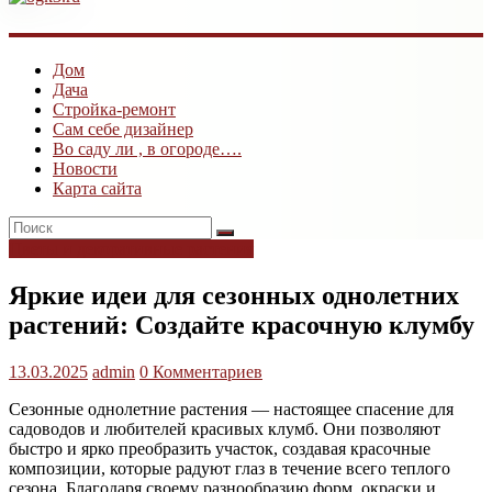
ogk3.ru
Дом
Дом
Дача
и
Стройка-ремонт
дача
Сам себе дизайнер
Во саду ли , в огороде….
Новости
Карта сайта
Цветы и декоративные растения
Яркие идеи для сезонных однолетних
растений: Создайте красочную клумбу
13.03.2025
admin
0 Комментариев
Сезонные однолетние растения — настоящее спасение для
садоводов и любителей красивых клумб. Они позволяют
быстро и ярко преобразить участок, создавая красочные
композиции, которые радуют глаз в течение всего теплого
сезона. Благодаря своему разнообразию форм, окраски и