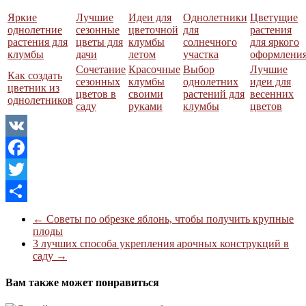
Яркие
Лучшие
Идеи для
Однолетники
Цветущие
однолетние
сезонные
цветочной
для
растения
растения для
цветы для
клумбы
солнечного
для яркого
клумбы
дачи
летом
участка
оформлени
Сочетание
Красочные
Выбор
Лучшие
Как создать
сезонных
клумбы
однолетних
идеи для
цветник из
цветов в
своими
растений для
весенних
однолетников
саду
руками
клумбы
цветов
VK
Facebook
Twitter
Отправить
←
Советы по обрезке яблонь, чтобы получить крупные
плоды
3 лучших способа укрепления арочных конструкций в
саду
→
Вам также может понравиться