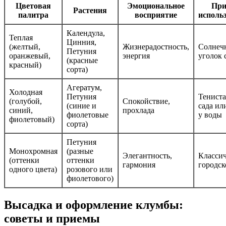
Цветовая
Эмоциональное
При
Растения
палитра
восприятие
исполь
Календула,
Теплая
Цинния,
(желтый,
Жизнерадостность,
Солнеч
Петуния
оранжевый,
энергия
уголок 
(красные
красный)
сорта)
Агератум,
Холодная
Петуния
Тениста
(голубой,
Спокойствие,
(синие и
сада ил
синий,
прохлада
фиолетовые
у воды
фиолетовый)
сорта)
Петуния
Монохромная
(разные
Элегантность,
Класси
(оттенки
оттенки
гармония
городск
одного цвета)
розового или
фиолетового)
Высадка и оформление клумбы:
советы и приемы