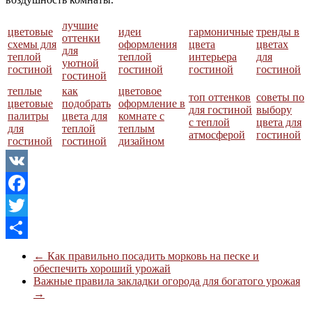
лучшие
цветовые
идеи
гармоничные
тренды в
оттенки
схемы для
оформления
цвета
цветах
для
теплой
теплой
интерьера
для
уютной
гостиной
гостиной
гостиной
гостиной
гостиной
теплые
как
цветовое
топ оттенков
советы по
цветовые
подобрать
оформление в
для гостиной
выбору
палитры
цвета для
комнате с
с теплой
цвета для
для
теплой
теплым
атмосферой
гостиной
гостиной
гостиной
дизайном
VK
Facebook
Twitter
Отправить
←
Как правильно посадить морковь на песке и
обеспечить хороший урожай
Важные правила закладки огорода для богатого урожая
→