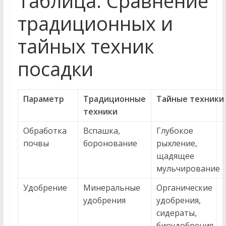
Таблица: Сравнение
традиционных и
тайных техник
посадки
Параметр
Традиционные
Тайные техники
техники
Обработка
Вспашка,
Глубокое
почвы
боронование
рыхление,
щадящее
мульчирование
Удобрение
Минеральные
Органические
удобрения
удобрения,
сидераты,
биоудобрения