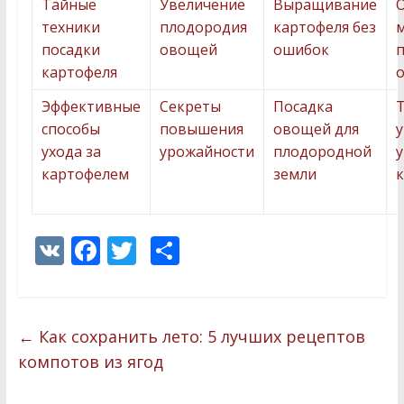
Тайные
Увеличение
Выращивание
техники
плодородия
картофеля без
посадки
овощей
ошибок
картофеля
Эффективные
Секреты
Посадка
способы
повышения
овощей для
у
ухода за
урожайности
плодородной
картофелем
земли
V
F
T
О
K
ac
w
т
e
itt
п
b
er
р
←
Как сохранить лето: 5 лучших рецептов
o
а
компотов из ягод
o
в