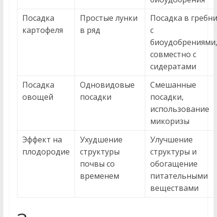
Посадка
Простые лунки
Посадка в гребн
картофеля
в ряд
с
биоудобрениями
совместно с
сидератами
Посадка
Одновидовые
Смешанные
овощей
посадки
посадки,
использование
микоризы
Эффект на
Ухудшение
Улучшение
плодородие
структуры
структуры и
почвы со
обогащение
временем
питательными
веществами