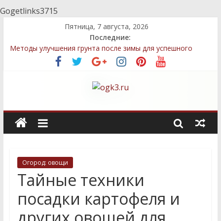
Gogetlinks3715
Пятница, 7 августа, 2026
Последние:
Методы улучшения грунта после зимы для успешного
выращивания овощей
Топ-5 местных семян, которые легко выращивать даже
новичкам
Декоративные элементы: как выбрать и правильно
разместить
Быстрый компост: технологии, которые сэкономят ваше
время
Стратегии посадки деревьев и кустарников для защиты
приватности
Огород: овощи
Тайные техники
посадки картофеля и
других овощей для