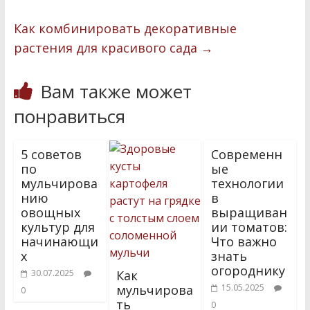
k
и
Как комбинировать декоративные
т
растения для красивого сада
→
ь
Вам также может
понравиться
5 советов
Современн
по
ые
мульчирова
технологии
нию
в
овощных
выращиван
культур для
ии томатов:
начинающи
Что важно
х
знать
огороднику
30.07.2025
Как
мульчирова
15.05.2025
0
ть
0