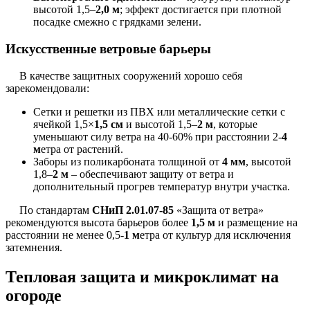
высотой 1,5–
2,0 м
; эффект достигается при плотной
посадке смежно с грядками зелени.
Искусственные ветровые барьеры
В качестве защитных сооружений хорошо себя
зарекомендовали:
Сетки и решетки из ПВХ или металлические сетки с
ячейкой 1,5×
1,5 см
и высотой 1,5–
2 м
, которые
уменьшают силу ветра на 40-60% при расстоянии 2-
4
м
етра от растений.
Заборы из поликарбоната толщиной от
4 мм
, высотой
1,8–
2 м
– обеспечивают защиту от ветра и
дополнительный прогрев температур внутри участка.
По стандартам
СНиП 2.01.07-85
«Защита от ветра»
рекомендуются высота барьеров более
1,5 м
и размещение на
расстоянии не менее 0,5-
1 м
етра от культур для исключения
затемнения.
Тепловая защита и микроклимат на
огороде