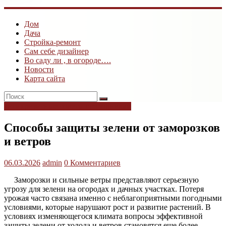
ogk3.ru
Дом
Дом
Дача
и
Стройка-ремонт
дача
Сам себе дизайнер
Во саду ли , в огороде….
Новости
Карта сайта
антикризисные советы огородникам
Способы защиты зелени от заморозков
и ветров
06.03.2026
admin
0 Комментариев
Заморозки и сильные ветры представляют серьезную
угрозу для зелени на огородах и дачных участках. Потеря
урожая часто связана именно с неблагоприятными погодными
условиями, которые нарушают рост и развитие растений. В
условиях изменяющегося климата вопросы эффективной
защиты зелени от холода и ветров становятся еще более