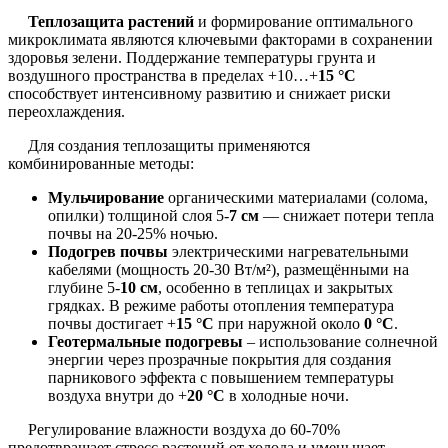
Теплозащита растений
и формирование оптимального
микроклимата являются ключевыми факторами в сохранении
здоровья зелени. Поддержание температуры грунта и
воздушного пространства в пределах +10…+
15 °C
способствует интенсивному развитию и снижает риски
переохлаждения.
Для создания теплозащиты применяются
комбинированные методы:
Мульчирование
органическими материалами (солома,
опилки) толщиной слоя 5-
7 см
— снижает потери тепла
почвы на 20-25% ночью.
Подогрев почвы
электрическими нагревательными
кабелями (мощность 20-30 Вт/м²), размещёнными на
глубине 5-
10 см
, особенно в теплицах и закрытых
грядках. В режиме работы отопления температура
почвы достигает +
15 °C
при наружной около
0 °C
.
Геотермальные подогревы
– использование солнечной
энергии через прозрачные покрытия для создания
парникового эффекта с повышением температуры
воздуха внутри до +
20 °C
в холодные ночи.
Регулирование влажности воздуха до 60-70%
предотвращает стресс растений от холода и уменьшает