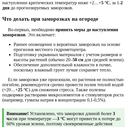
наступлении критических температур ниже +2…+
5 °C
, за 1-
2
дня
до прогнозируемых заморозков.
Что делать при заморозках на огороде
Во-первых, необходимо
принять меры до наступления
заморозков
. Это включает:
Раннее оповещение о вероятных заморозках на основе
прогнозов местного гидрометцентра.
Подготовку укрывных материалов с учетом размеров и
высоты растений (обычно 20–
50 см
для средней зелени).
Обеспечение дополнительной влажности в почве,
поскольку влажный грунт лучше сохраняет тепло.
Если заморозки уже произошли, но растения не полностью
погибли, рекомендуется срочно провести полив теплой водой
(+20…+
25 °C
) для снижения стресса. Также полезны
подкормки растворами микроэлементов и стимуляторов роста
(например, гуматы натрия в концентрации 0,1-0,5%).
Внимание!
Установлено, что заморозки длиной более
3
ч
асов при температуре —
3 °C
могут привести к потере до
60% урожая зелени, поэтому своевременные действия