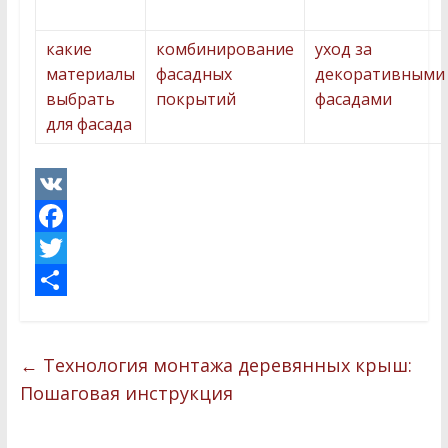
какие
комбинирование
уход за
материалы
фасадных
декоративными
выбрать
покрытий
фасадами
для фасада
V
K
F
a
T
c
w
О
e
i
т
←
Технология монтажа деревянных крыш:
b
t
п
Пошаговая инструкция
o
t
р
o
e
а