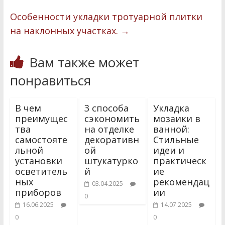
k
r
в
Особенности укладки тротуарной плитки
и
на наклонных участках.
→
т
Вам также может
ь
понравиться
В чем
3 способа
Укладка
преимущес
сэкономить
мозаики в
тва
на отделке
ванной:
самостояте
декоративн
Стильные
льной
ой
идеи и
установки
штукатурко
практическ
осветитель
й
ие
ных
рекомендац
03.04.2025
приборов
ии
0
16.06.2025
14.07.2025
0
0