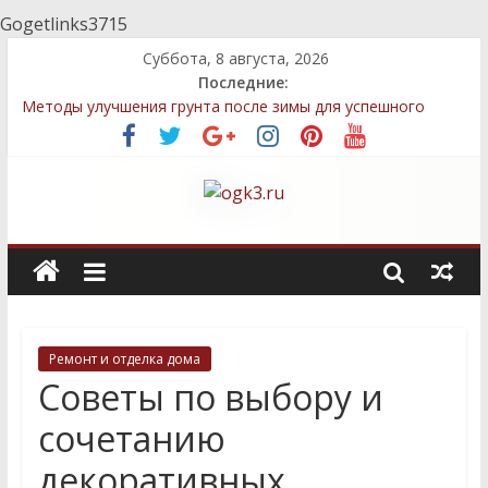
Gogetlinks3715
Суббота, 8 августа, 2026
Последние:
Методы улучшения грунта после зимы для успешного
выращивания овощей
Топ-5 местных семян, которые легко выращивать даже
новичкам
Декоративные элементы: как выбрать и правильно
разместить
Быстрый компост: технологии, которые сэкономят ваше
время
Стратегии посадки деревьев и кустарников для защиты
приватности
Ремонт и отделка дома
Советы по выбору и
сочетанию
декоративных