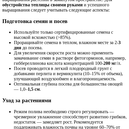
обустройства теплицы своими руками
и успешного
выращивания следует учитывать следующие аспекты:
Подготовка семян и посев
Используйте только сертифицированные семена с
высокой всхожестью (>85%).
Проращивайте семена в теплом, влажном месте за 2-
3
дня
до посева.
Для увеличения скорости роста можно применить
замачивание семян в растворе фитогормонов, например,
гиббереллинова кислота концентрацией 100-
200 м
г/л.
Посев проводится в легкий плодородный грунт с
добавками перлита и вермикулита (10–15% от объема),
улучшающий воздухообмен и влагопроницаемость.
Оптимальная глубина посева для большинства овощей
— 1,0–
1,5 см
.
Уход за растениями
Режим полива необходимо строго регулировать —
чрезмерное увлажнение способствует развитию грибков,
недостаток — замедляет рост. Рекомендуется
поддерживать влажность почвы на уровне 60–70% от