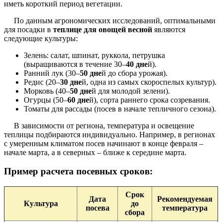
иметь короткий период вегетации.
По данным агрономических исследований, оптимальными
для посадки в
теплице для овощей весной
являются
следующие культуры:
Зелень: салат, шпинат, руккола, петрушка
(выращиваются в течение 30–
40 дне
й).
Ранний лук (30–
50 дне
й до сбора урожая).
Редис (20–
30 дне
й, одна из самых скороспелых культур).
Морковь (40–
50 дне
й для молодой зелени).
Огурцы (50–
60 дне
й), сорта раннего срока созревания.
Томаты для рассады (посев в начале тепличного сезона).
В зависимости от региона, температура и освещение
теплицы подбираются индивидуально. Например, в регионах
с умеренным климатом посев начинают в конце февраля –
начале марта, а в северных – ближе к середине марта.
Пример расчета посевных сроков:
Срок
Дата
Рекомендуемая
Культура
до
посева
температура
сбора