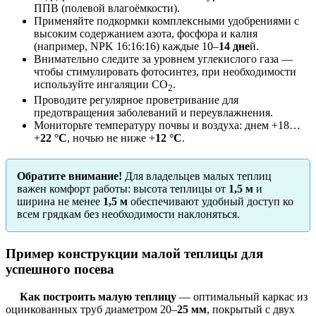
ППВ (полевой влагоёмкости).
Применяйте подкормки комплексными удобрениями с
высоким содержанием азота, фосфора и калия
(например, NPK 16:16:16) каждые 10–
14 дне
й.
Внимательно следите за уровнем углекислого газа —
чтобы стимулировать фотосинтез, при необходимости
используйте ингаляции CO
.
2
Проводите регулярное проветривание для
предотвращения заболеваний и переувлажнения.
Мониторьте температуру почвы и воздуха: днем +18…
+
22 °С
, ночью не ниже +
12 °С
.
Обратите внимание!
Для владельцев малых теплиц
важен комфорт работы: высота теплицы от
1,5 м
и
ширина не менее
1,5 м
обеспечивают удобный доступ ко
всем грядкам без необходимости наклоняться.
Пример конструкции малой теплицы для
успешного посева
Как построить малую теплицу
— оптимальный каркас из
оцинкованных труб диаметром 20–
25 мм
, покрытый с двух