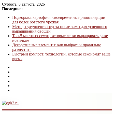
Суббота, 8 августа, 2026
Последние:
Подкормка картофеля: своевременные рекомендации
для более богатого урожая
Методы улучшения грунта после зимы для успешного
выращивания овощей
Топ-5 местных семян, которые легко выращивать даже
новичкам
Декоративные элементы: как выбрать и правильно
разместить
Быстрый компост: технологии, которые сэкономят ваше
время
ogk3.ru