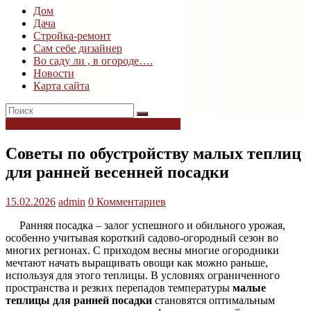
Дом
Дом
Дача
и
Стройка-ремонт
дача
Сам себе дизайнер
Во саду ли , в огороде….
Новости
Карта сайта
антикризисные советы огородникам
Советы по обустройству малых теплиц
для ранней весенней посадки
15.02.2026
admin
0 Комментариев
Ранняя посадка – залог успешного и обильного урожая,
особенно учитывая короткий садово-огородный сезон во
многих регионах. С приходом весны многие огородники
мечтают начать выращивать овощи как можно раньше,
используя для этого теплицы. В условиях ограниченного
пространства и резких перепадов температуры
малые
теплицы для ранней посадки
становятся оптимальным