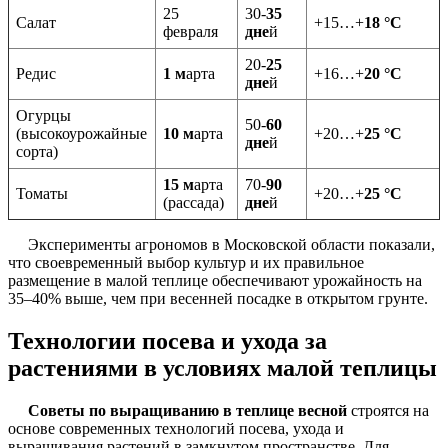
25
30-
35
Салат
+15…+
18 °С
февраля
дне
й
20-
25
Редис
1 м
арта
+16…+
20 °С
дне
й
Огурцы
50-
60
(высокоурожайные
10 м
арта
+20…+
25 °С
дне
й
сорта)
15 м
арта
70-
90
Томаты
+20…+
25 °С
(рассада)
дне
й
Эксперименты агрономов в Московской области показали,
что своевременный выбор культур и их правильное
размещение в малой теплице обеспечивают урожайность на
35–40% выше, чем при весенней посадке в открытом грунте.
Технологии посева и ухода за
растениями в условиях малой теплицы
Советы по выращиванию в теплице весной
строятся на
основе современных технологий посева, ухода и
выращивания растений в замкнутом пространстве. Для