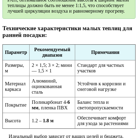
теплицы должно быть не менее 1:1,5, что способствует
лучшей циркуляции воздуха и равномерному прогреву.
Технические характеристики малых теплиц для
ранней посадки:
Рекомендуемый
Параметр
Примечания
диапазон
Размеры,
2 × 1,5; 3 × 2; мини
Стандарт для частных
м
— 1,5 × 1
участков
Алюминий,
Материал
Устойчив к коррозии и
оцинкованная
каркаса
снеговой нагрузке
сталь
Поликарбонат 4-
6
Баланс тепла и
Покрытие
мм
, пленка ПВХ
светопропускаемости
Обеспечивает комфорт
Высота
1.2 –
1.8 м
для ухода за растениями
Идеальный выбор зависит от ваших целей и бюджета.