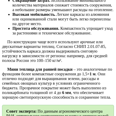
Сокращение затрат.
Использование минимального
количества материалов снижает стоимость сооружения,
а небольшие размеры уменьшают расходы на отопление.
Высокая мобильность.
Легкие каркасы из алюминия
или оцинкованной стали могут быть легко перенесены
на другое место.
Простота обслуживания.
Компактность упрощает уход
за растениями и техническое обслуживание.
По конструкции чаще всего используют арочные или
двускатные варианты теплиц. Согласно СНИП 2.01.07-85,
устойчивость каркаса должна выдерживать снеговую
нагрузку в зависимости от региона: например, для средней
полосы России это 100–150 кг/м².
Мини теплица для ранней посадки
– это аналогичные по
функциям более компактные сооружения до 1,5×
1 м
. Они
отлично подходят для выращивания зелени, рассады и
семейных овощных культур в условиях ограниченного
бюджета. Прозрачное покрытие может быть выполнено из
поликарбоната толщиной от 4 до
6 мм
, что обеспечивает
хорошую светопропускную способность и сохранение тепла.
Совет эксперта:
По данным агрономического центра
РАН, оптимальное соотношение высоты к ширине малой