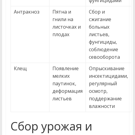
фунгицидами
Антракноз
Пятна и
Сбор и
гнили на
сжигание
листочках и
больных
плодах
листьев,
фунгициды,
соблюдение
севооборота
Клещ
Появление
Опрыскивание
мелких
инсектицидами,
паутинок,
регулярный
деформация
осмотр,
листьев
поддержание
влажности
Сбор урожая и