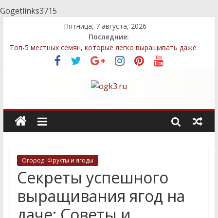
Gogetlinks3715
Пятница, 7 августа, 2026
Последние:
Топ-5 местных семян, которые легко выращивать даже
новичкам
Декоративные элементы: как выбрать и правильно
разместить
Быстрый компост: технологии, которые сэкономят ваше
время
Стратегии посадки деревьев и кустарников для защиты
приватности
Сравнение местных и импортных семян: преимущества и
недостатки для дачников
Огород: Фрукты и ягоды
Секреты успешного
выращивания ягод на
даче: Советы и