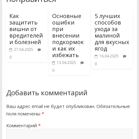
Как
Основные
5 лучших
защитить
ошибки
способов
вишни от
при
ухода за
вредителей
внесении
малиной
и болезней
подкормок
для вкусных
и как их
ягод
27.04.2025
избежать
16.04.2025
0
13.04.2025
0
0
Добавить комментарий
Ваш адрес email не будет опубликован.
Обязательные
поля помечены
*
Комментарий
*