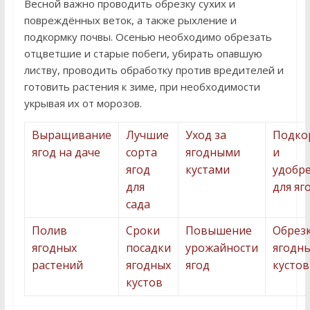
Весной важно проводить обрезку сухих и
повреждённых веток, а также рыхление и
подкормку почвы. Осенью необходимо обрезать
отцветшие и старые побеги, убирать опавшую
листву, проводить обработку против вредителей и
готовить растения к зиме, при необходимости
укрывая их от морозов.
Выращивание
Лучшие
Уход за
Подко
ягод на даче
сорта
ягодными
и
ягод
кустами
удобр
для
для яг
сада
Полив
Сроки
Повышение
Обрез
ягодных
посадки
урожайности
ягодн
растений
ягодных
ягод
кустов
кустов