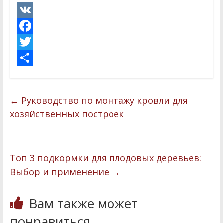
V
K
F
a
T
c
w
О
e
i
т
←
Руководство по монтажу кровли для
b
t
п
хозяйственных построек
o
t
р
o
e
а
k
r
в
Топ 3 подкормки для плодовых деревьев:
и
Выбор и применение
→
т
Вам также может
ь
понравиться