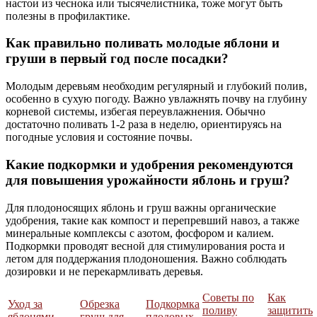
настои из чеснока или тысячелистника, тоже могут быть
полезны в профилактике.
Как правильно поливать молодые яблони и
груши в первый год после посадки?
Молодым деревьям необходим регулярный и глубокий полив,
особенно в сухую погоду. Важно увлажнять почву на глубину
корневой системы, избегая переувлажнения. Обычно
достаточно поливать 1-2 раза в неделю, ориентируясь на
погодные условия и состояние почвы.
Какие подкормки и удобрения рекомендуются
для повышения урожайности яблонь и груш?
Для плодоносящих яблонь и груш важны органические
удобрения, такие как компост и перепревший навоз, а также
минеральные комплексы с азотом, фосфором и калием.
Подкормки проводят весной для стимулирования роста и
летом для поддержания плодоношения. Важно соблюдать
дозировки и не перекармливать деревья.
Советы по
Как
Уход за
Обрезка
Подкормка
поливу
защитить
яблонями
груш для
плодовых