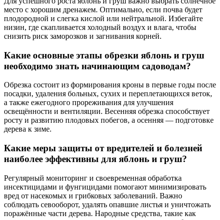
Для успешного роста яблонь и груш важно выбрать солнечное
место с хорошим дренажем. Оптимально, если почва будет
плодородной и слегка кислой или нейтральной. Избегайте
низин, где скапливается холодный воздух и влага, чтобы
снизить риск заморозков и загнивания корней.
Какие основные этапы обрезки яблонь и груш
необходимо знать начинающим садоводам?
Обрезка состоит из формирования кроны в первые годы после
посадки, удаления больных, сухих и переплетающихся веток,
а также ежегодного прореживания для улучшения
освещённости и вентиляции. Весенняя обрезка способствует
росту и развитию плодовых побегов, а осенняя — подготовке
дерева к зиме.
Какие меры защиты от вредителей и болезней
наиболее эффективны для яблонь и груш?
Регулярный мониторинг и своевременная обработка
инсектицидами и фунгицидами помогают минимизировать
вред от насекомых и грибковых заболеваний. Важно
соблюдать севооборот, удалять опавшие листья и уничтожать
поражённые части дерева. Народные средства, такие как