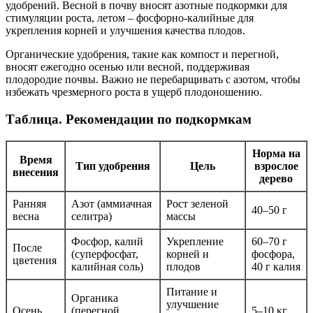
удобрений. Весной в почву вносят азотные подкормки для
стимуляции роста, летом – фосфорно-калийные для
укрепления корней и улучшения качества плодов.
Органические удобрения, такие как компост и перегной,
вносят ежегодно осенью или весной, поддерживая
плодородие почвы. Важно не перебарщивать с азотом, чтобы
избежать чрезмерного роста в ущерб плодоношению.
Таблица. Рекомендации по подкормкам
Норма на
Время
Тип удобрения
Цель
взрослое
внесения
дерево
Ранняя
Азот (аммиачная
Рост зеленой
40–50 г
весна
селитра)
массы
Фосфор, калий
Укрепление
60–70 г
После
(суперфосфат,
корней и
фосфора,
цветения
калийная соль)
плодов
40 г калия
Питание и
Органика
улучшение
Осень
(перегной,
5–10 кг