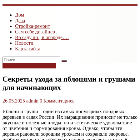
ogk3.ru
Дом
Дом
Дача
и
Стройка-ремонт
дача
Сам себе дизайнер
Во саду ли , в огороде….
Новости
Карта сайта
Огород: Фрукты и ягоды
Секреты ухода за яблонями и грушами
для начинающих
26.05.2025
admin
0 Комментариев
Яблони и груши – одни из самых популярных плодовых
деревьев в садах России. Их выращивание приносит не только
вкусные и полезные плоды, но и эстетическое удовольствие
от цветения и формирования кроны. Однако, чтобы эти
деревья радовали хорошим урожаем и сохраняли здоровье,
необходимо знать и соблюдать основные правила ухода. В