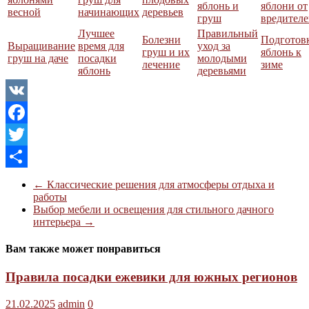
яблонь и
яблони от
весной
начинающих
деревьев
груш
вредител
Лучшее
Правильный
Болезни
Подготов
Выращивание
время для
уход за
груш и их
яблонь к
груш на даче
посадки
молодыми
лечение
зиме
яблонь
деревьями
VK
Facebook
Twitter
Отправить
←
Классические решения для атмосферы отдыха и
работы
Выбор мебели и освещения для стильного дачного
интерьера
→
Вам также может понравиться
Правила посадки ежевики для южных регионов
21.02.2025
admin
0