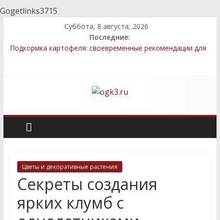
Gogetlinks3715
Суббота, 8 августа, 2026
Последние:
Подкормка картофеля: своевременные рекомендации для
более богатого урожая
Методы улучшения грунта после зимы для успешного
выращивания овощей
Топ-5 местных семян, которые легко выращивать даже
новичкам
Декоративные элементы: как выбрать и правильно
разместить
Быстрый компост: технологии, которые сэкономят ваше
время
Цветы и декоративные растения
Секреты создания
ярких клумб с