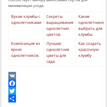
минимизации ухода.
Яркие клумбы с
Секреты
Какие
однолетниками
выращивания
однолетники
однолетних
выбрать для
цветов
клумбы
Композиция из
Лучшие
Как создать
ярких
однолетние
красочную
однолетников
цветы для
клумбу
сада
V
K
F
a
T
c
w
О