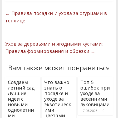
e
i
т
←
Правила посадки и ухода за огурцами в
b
t
п
теплице
o
t
р
o
e
а
k
r
в
Уход за деревьями и ягодными кустами:
и
Правила формирования и обрезки
→
т
Вам также может понравиться
ь
Создаем
Что важно
Топ 5
летний сад:
знать о
ошибок при
Лучшие
посадке и
уходе за
идеи с
уходе за
весенними
новыми
экзотическ
луковицами
однолетни
ими
17.05.2025
0
ми
цветами