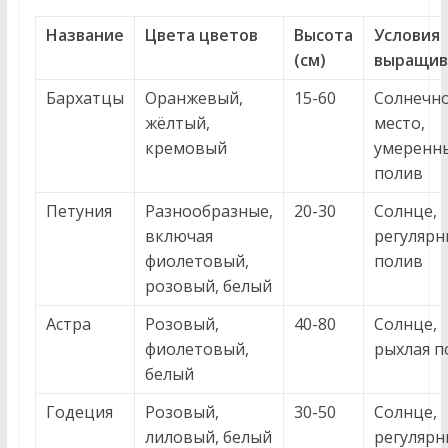
Название
Цвета цветов
Высота
Условия
(см)
выращив
Бархатцы
Оранжевый,
15-60
Солнечн
жёлтый,
место,
кремовый
умеренн
полив
Петуния
Разнообразные,
20-30
Солнце,
включая
регуляр
фиолетовый,
полив
розовый, белый
Астра
Розовый,
40-80
Солнце,
фиолетовый,
рыхлая п
белый
Годеция
Розовый,
30-50
Солнце,
лиловый, белый
регуляр