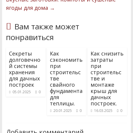
и
ягоды для дома
→
т
Вам также может
ь
понравиться
Секреты
Как
Как снизить
долговечно
сэкономить
затраты
й системы
при
при
хранения
строительс
строительс
для дачных
тве
тве и
построек
свайного
монтаже
фундамента
крыш для
05.01.2025
0
для
дачных
теплицы.
построек.
20.01.2025
0
16.03.2025
0
Добавить комментарий