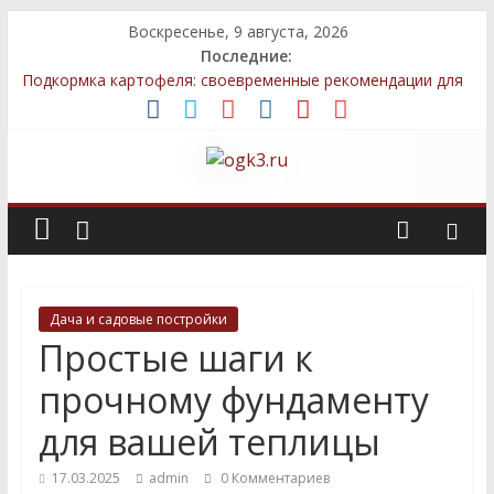
Воскресенье, 9 августа, 2026
Последние:
Подкормка картофеля: своевременные рекомендации для
более богатого урожая
Методы улучшения грунта после зимы для успешного
выращивания овощей
Топ-5 местных семян, которые легко выращивать даже
новичкам
Декоративные элементы: как выбрать и правильно
разместить
Быстрый компост: технологии, которые сэкономят ваше
время
Дача и садовые постройки
Простые шаги к
прочному фундаменту
для вашей теплицы
17.03.2025
admin
0 Комментариев