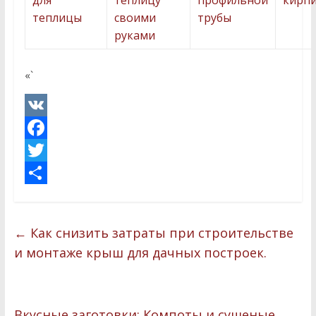
для
теплицу
профильной
кирп
теплицы
своими
трубы
руками
«`
V
K
F
a
T
c
w
О
e
i
т
←
Как снизить затраты при строительстве
b
t
п
и монтаже крыш для дачных построек.
o
t
р
o
e
а
k
r
в
Вкусные заготовки: Компоты и сушеные