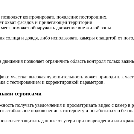
е позволяет контролировать появление посторонних.
ет охват фасадов и прилегающей территории.
 мест поможет обнаружить движение вне жилой зоны.
я солнца и дождя, либо использовать камеры с защитой от пого
а движения позволяет ограничить область контроля только важ
фики участка: высокая чувствительность может приводить к ча
ка с тестированием и корректировкой параметров.
ными сервисами
жность получать уведомления и просматривать видео с камер в 
ть стабильное подключение к интернету и позаботиться о безоп
позволяет защитить данные от утери при повреждении или краж