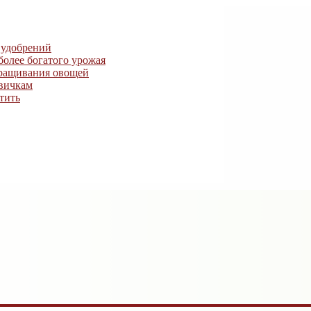
 удобрений
более богатого урожая
ыращивания овощей
овичкам
тить