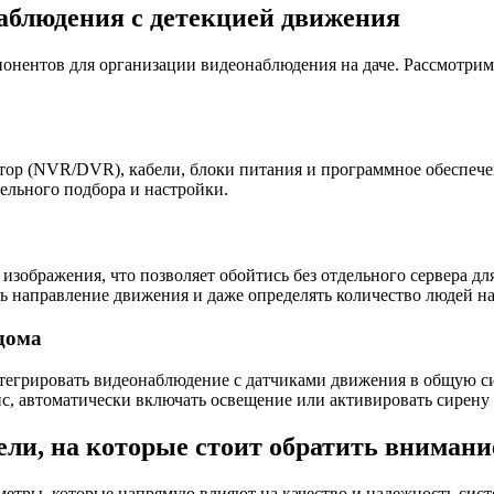
аблюдения с детекцией движения
онентов для организации видеонаблюдения на даче. Рассмотрим
атор (NVR/DVR), кабели, блоки питания и программное обеспеч
тельного подбора и настройки.
ображения, что позволяет обойтись без отдельного сервера для
ть направление движения и даже определять количество людей на
дома
нтегрировать видеонаблюдение с датчиками движения в общую с
йс, автоматически включать освещение или активировать сирен
ели, на которые стоит обратить внимани
метры, которые напрямую влияют на качество и надежность сист