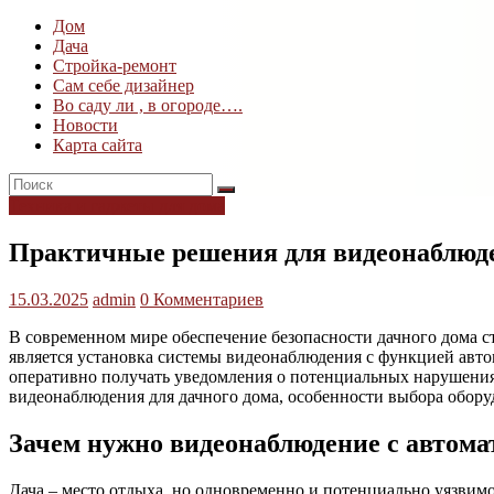
Дом
Дача
Стройка-ремонт
Сам себе дизайнер
Во саду ли , в огороде….
Новости
Карта сайта
Техника и гаджеты для дома
Практичные решения для видеонаблюде
15.03.2025
admin
0 Комментариев
В современном мире обеспечение безопасности дачного дома 
является установка системы видеонаблюдения с функцией авто
оперативно получать уведомления о потенциальных нарушения
видеонаблюдения для дачного дома, особенности выбора обору
Зачем нужно видеонаблюдение с автом
Дача – место отдыха, но одновременно и потенциально уязвим