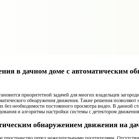
ния в дачном доме с автоматическим о
становится приоритетной задачей для многих владельцев загор
матического обнаружения движения. Такие решения позволяют не
х без необходимости постоянного просмотра видео. В данной с
дования и алгоритмы настройки системы с детектором движения
атическим обнаружением движения на да
ое пространство перед нежелательными посетителями. Отсутстви