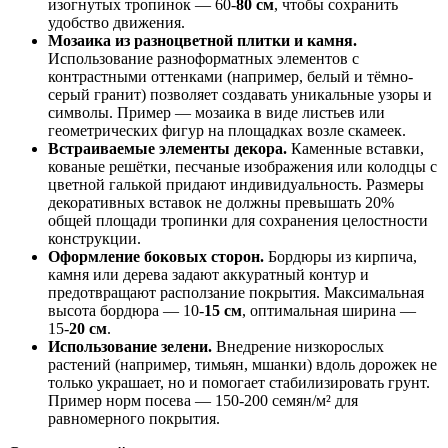
изогнутых тропинок — 60-
80 см
, чтобы сохранить
удобство движения.
Мозаика из разноцветной плитки и камня.
Использование разноформатных элементов с
контрастными оттенками (например, белый и тёмно-
серый гранит) позволяет создавать уникальные узоры и
символы. Пример — мозаика в виде листьев или
геометрических фигур на площадках возле скамеек.
Встраиваемые элементы декора.
Каменные вставки,
кованые решётки, песчаные изображения или колодцы с
цветной галькой придают индивидуальность. Размеры
декоративных вставок не должны превышать 20%
общей площади тропинки для сохранения целостности
конструкции.
Оформление боковых сторон.
Бордюры из кирпича,
камня или дерева задают аккуратный контур и
предотвращают расползание покрытия. Максимальная
высота бордюра — 10-
15 см
, оптимальная ширина —
15-
20 см
.
Использование зелени.
Внедрение низкорослых
растений (например, тимьян, мшанки) вдоль дорожек не
только украшает, но и помогает стабилизировать грунт.
Пример норм посева — 150-200 семян/м² для
равномерного покрытия.