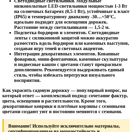
Светодиодные светильники.
Модульные
низковольтные LED-светильники мощностью 1-3 Вт
на солнечных батареях (0,5-1 Вт), устойчивые к влаге
(IP65) и температурному диапазону -30…+
50°С
,
идеально подходят для освещения дорожек.
Расстояние между светильниками — 1,5-
2 м
.
Подсветка бордюров и элементов.
Светодиодные
ленты с силиконовой защитой можно аккуратно
разместить вдоль бордюров или каменных выступов,
создавая игру теней и световых акцентов.
Интеграция декоративных элементов.
Кованные
фонарики, мини-фонтанчики, каменные скульптуры
и подвесные кашпо с цветами станут прекрасным
дополнением. Рекомендуется выдерживать единый
стиль, чтобы избежать перегрузки визуального
восприятия.
Как украсить садовую дорожку
— популярный вопрос, на
который ответ — комплексный подход: сочетание фактур,
цвета, освещения и растительности. Кроме того,
декоративные коврики и плетёные корзины с сезонными
цветами создают уют и постоянно меняются с сезонами.
Внимание!
Используйте исключительно материалы,
сертифицированные на морозостойкость и