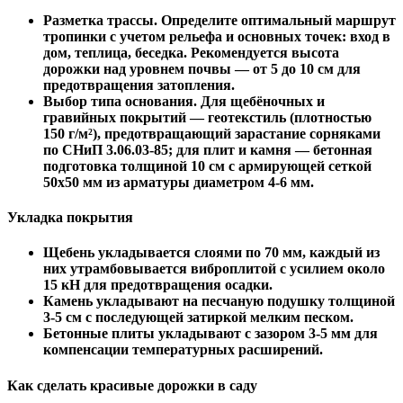
Разметка трассы.
Определите оптимальный маршрут
тропинки с учетом рельефа и основных точек: вход в
дом, теплица, беседка. Рекомендуется высота
дорожки над уровнем почвы — от 5 до
10 см
для
предотвращения затопления.
Выбор типа основания.
Для щебёночных и
гравийных покрытий — геотекстиль (плотностью
150 г/м²
), предотвращающий зарастание сорняками
по
СНиП 3.06.03-85
; для плит и камня — бетонная
подготовка толщиной
10 см
с армирующей сеткой
50х
50 мм
из арматуры диаметром 4-
6 мм
.
Укладка покрытия
Щебень укладывается слоями по
70 мм
, каждый из
них утрамбовывается виброплитой с усилием около
15 кН для предотвращения осадки.
Камень укладывают на песчаную подушку толщиной
3-
5 см
с последующей затиркой мелким песком.
Бетонные плиты укладывают с зазором 3-
5 мм
для
компенсации температурных расширений.
Как сделать красивые дорожки в саду