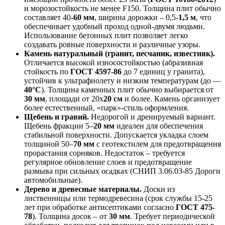
и морозостойкость не менее F150. Толщина плит обычно
составляет 40-
60 мм
, ширина дорожки – 0,5-
1,5 м
, что
обеспечивает удобный проход одной-двумя людьми.
Использование бетонных плит позволяет легко
создавать ровные поверхности и различные узоры.
Камень натуральный (гранит, песчаник, известняк).
Отличается высокой износостойкостью (абразивная
стойкость по
ГОСТ 4597-86
до 7 единиц у гранита),
устойчив к ультрафиолету и низким температурам (до —
40°С
). Толщина каменных плит обычно выбирается от
30 мм
, площади от 20x
20 см
и более. Камень организует
более естественный, «парк»-стиль оформления.
Щебень и гравий.
Недорогой и дренируемый вариант.
Щебень фракции 5–
20 мм
идеален для обеспечения
стабильной поверхности. Допускается укладка слоем
толщиной 50–
70 мм
с геотекстилем для предотвращения
прорастания сорняков. Недостаток – требуется
регулярное обновление слоев и предотвращение
размыва при сильных осадках (СНИП 3.06.03-85 Дороги
автомобильные).
Дерево и древесные материалы.
Доски из
лиственницы или термодревесина (срок службы 15-25
лет при обработке антисептиками согласно
ГОСТ 475-
78
). Толщина досок – от
30 мм
. Требует периодической