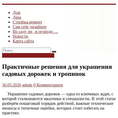
ogk3.ru
Дом
Дом
Дача
и
Стройка-ремонт
дача
Сам себе дизайнер
Во саду ли , в огороде….
Новости
Карта сайта
сезонный календарь дачника
Практичные решения для украшения
садовых дорожек и тропинок
30.05.2026
admin
0 Комментариев
Украшение садовых дорожек — одна из ключевых задач, с
которой сталкиваются заказчики и специалисты. В этой статье
разберём пошаговый порядок действий, важные технические
нюансы и типичные ошибки, которых стоит избегать на
практике.