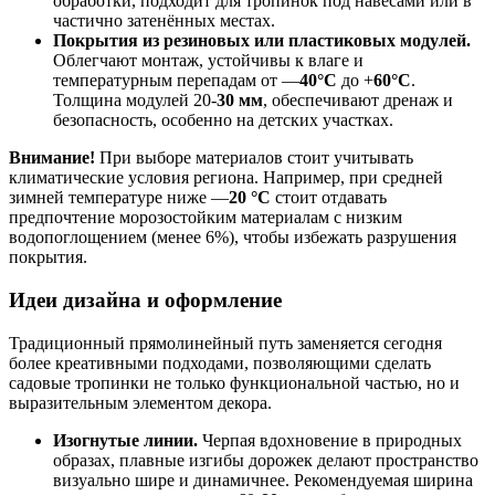
обработки, подходит для тропинок под навесами или в
частично затенённых местах.
Покрытия из резиновых или пластиковых модулей.
Облегчают монтаж, устойчивы к влаге и
температурным перепадам от —
40°С
до +
60°С
.
Толщина модулей 20-
30 мм
, обеспечивают дренаж и
безопасность, особенно на детских участках.
Внимание!
При выборе материалов стоит учитывать
климатические условия региона. Например, при средней
зимней температуре ниже —
20 °С
стоит отдавать
предпочтение морозостойким материалам с низким
водопоглощением (менее 6%), чтобы избежать разрушения
покрытия.
Идеи дизайна и оформление
Традиционный прямолинейный путь заменяется сегодня
более креативными подходами, позволяющими сделать
садовые тропинки не только функциональной частью, но и
выразительным элементом декора.
Изогнутые линии.
Черпая вдохновение в природных
образах, плавные изгибы дорожек делают пространство
визуально шире и динамичнее. Рекомендуемая ширина