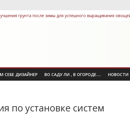
учшения грунта после зимы для успешного выращивания овоще
тных семян, которые легко выращивать даже новичкам
ные элементы: как выбрать и правильно разместить
омпост: технологии, которые сэкономят ваше время
 посадки деревьев и кустарников для защиты приватности
М СЕБЕ ДИЗАЙНЕР
ВО САДУ ЛИ , В ОГОРОДЕ….
НОВОСТИ
я по установке систем