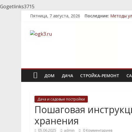
Gogetlinks3715
Пятница, 7 августа, 2026
Последние:
Методы ул
Топ-5 мес
Декоратив
Быстрый к
Стратегии
ДОМ
ДАЧА
СТРОЙКА-РЕМОНТ
СА
Дача и садовые постройки
Пошаговая инструкци
хранения
05.06.2025
admin
0 Комментариев