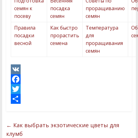
Подготовка
Весенняя
Советы по
Об
семян к
посадка
проращиванию
пе
посеву
семян
семян
Правила
Как быстро
Температура
Об
посадки
прорастить
для
се
весной
семена
проращивания
семян
V
K
F
a
T
c
w
О
e
i
т
←
Как выбрать экзотические цветы для
b
t
п
клумб