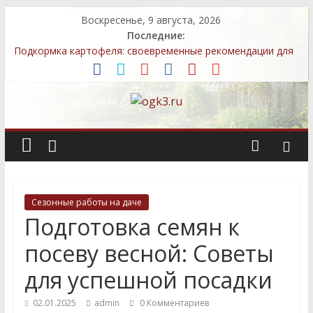
Воскресенье, 9 августа, 2026
Последние:
Подкормка картофеля: своевременные рекомендации для
более богатого урожая
Методы улучшения грунта после зимы для успешного
выращивания овощей
Топ-5 местных семян, которые легко выращивать даже
новичкам
Декоративные элементы: как выбрать и правильно
разместить
Быстрый компост: технологии, которые сэкономят ваше
время
Сезонные работы на даче
Подготовка семян к
посеву весной: Советы
для успешной посадки
02.01.2025
admin
0 Комментариев