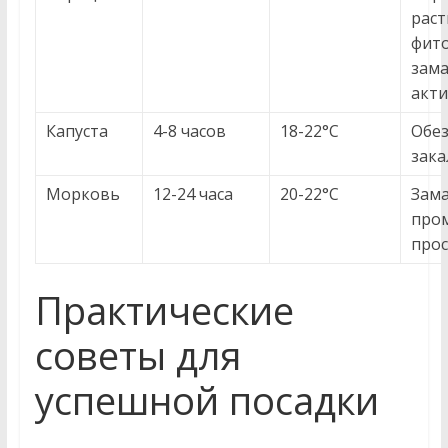
рас
фито
зама
акт
Капуста
4-8 часов
18-22°C
Обез
зака
Морковь
12-24 часа
20-22°C
Зама
про
про
Практические
советы для
успешной посадки