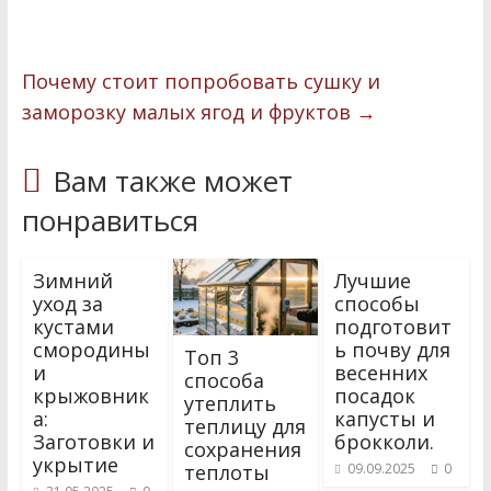
o
t
р
o
e
а
k
r
в
Почему стоит попробовать сушку и
и
заморозку малых ягод и фруктов
→
т
Вам также может
ь
понравиться
Зимний
Лучшие
уход за
способы
кустами
подготовит
смородины
ь почву для
Топ 3
и
весенних
способа
крыжовник
посадок
утеплить
а:
капусты и
теплицу для
Заготовки и
брокколи.
сохранения
укрытие
теплоты
09.09.2025
0