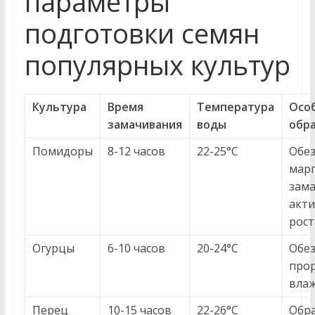
параметры
подготовки семян
популярных культур
Культура
Время
Температура
Осо
замачивания
воды
обр
Помидоры
8-12 часов
22-25°C
Обе
марг
зама
акт
рост
Огурцы
6-10 часов
20-24°C
Обез
про
влаж
Перец
10-15 часов
22-26°C
Обр