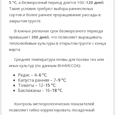
5 °C
, а безморозный период длится 100–
120 дне
й.
Такие условия требуют выбора раннеспелых
сортов и более раннее проращивание рассады в
закрытом грунте.
В южных регионах срок безморозного периода
превышает
200 дне
й, что позволяет выращивать
теплолюбивые культуры в открытом грунте с конца
марта.
Средняя температура почвы для посева тех или
иных культур (по данным ВНИИССОК):
Редис – 4–
6 °C
;
Капуста ранняя – 7–
9 °C
;
Томаты – 12–
15 °C
;
Баклажаны – 16–
18 °C
.
Контроль метеорологических показателей
позволяет гибко корректировать посадочный