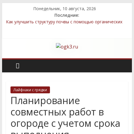
Понедельник, 10 августа, 2026
Последние:
Как улучшить структуру почвы с помощью органических
удобрений
Подкормка картофеля: своевременные рекомендации для
более богатого урожая
Методы улучшения грунта после зимы для успешного
выращивания овощей
Топ-5 местных семян, которые легко выращивать даже
новичкам
Декоративные элементы: как выбрать и правильно
разместить
Лайфхаки с грядки
Планирование
совместных работ в
огороде с учетом срока