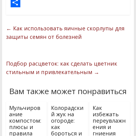
a
T
c
w
О
e
i
т
←
Как использовать яичные скорлупы для
b
t
п
защиты семян от болезней
o
t
р
o
e
а
k
r
в
Подбор расцветок: как сделать цветник
и
стильным и привлекательным
→
т
Вам также может понравиться
ь
Мульчиров
Колорадски
Как
ание
й жук на
избежать
компостом:
огороде:
переувлажн
плюсы и
как
ения и
правила
бороться и
гниения