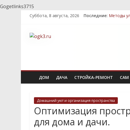
Gogetlinks3715
Суббота, 8 августа, 2026
Последние:
Методы ул
Топ-5 мес
Декоратив
Быстрый к
Стратегии
ДОМ
ДАЧА
СТРОЙКА-РЕМОНТ
САМ 
Домашний уют и организация пространства
Оптимизация простра
для дома и дачи.