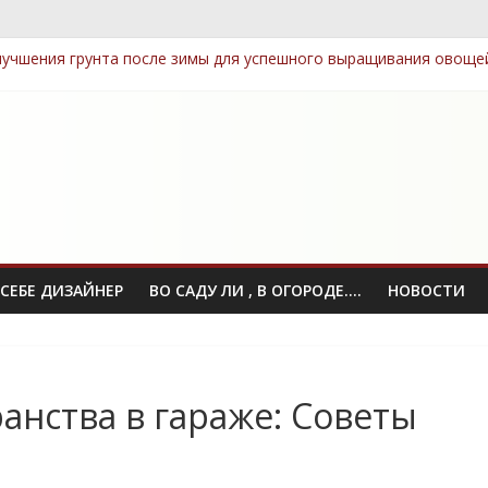
учшения грунта после зимы для успешного выращивания овоще
тных семян, которые легко выращивать даже новичкам
ные элементы: как выбрать и правильно разместить
омпост: технологии, которые сэкономят ваше время
 посадки деревьев и кустарников для защиты приватности
СЕБЕ ДИЗАЙНЕР
ВО САДУ ЛИ , В ОГОРОДЕ….
НОВОСТИ
нства в гараже: Советы