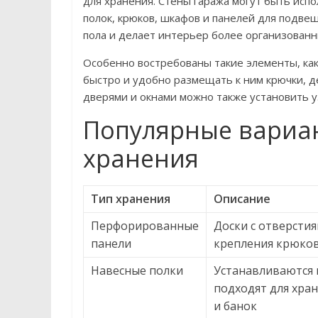
для хранения. Стены гаража могут быть исп
полок, крюков, шкафов и панелей для подв
пола и делает интерьер более организованн
Особенно востребованы такие элементы, ка
быстро и удобно размещать к ним крючки, д
дверями и окнами можно также установить у
Популярные вариа
хранения
Тип хранения
Описание
Перфорированные
Доски с отверстия
панели
крепления крюков
Навесные полки
Устанавливаются н
подходят для хра
и банок