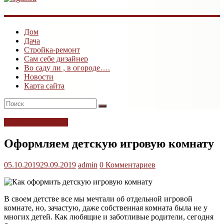
ogk3.ru
Дом
Дом
Дача
и
Стройка-ремонт
дача
Сам себе дизайнер
Во саду ли , в огороде….
Новости
Карта сайта
Сам себе дизайнер
Оформляем детскую игровую комнату
05.10.2019
29.09.2019
admin
0 Комментариев
В своем детстве все мы мечтали об отдельной игровой
комнате, но, зачастую, даже собственная комната была не у
многих детей. Как любящие и заботливые родители, сегодня