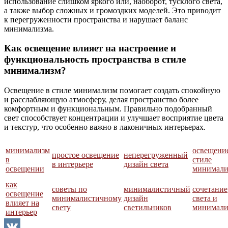
использование слишком яркого или, наоборот, тусклого света,
а также выбор сложных и громоздких моделей. Это приводит
к перегруженности пространства и нарушает баланс
минимализма.
Как освещение влияет на настроение и
функциональность пространства в стиле
минимализм?
Освещение в стиле минимализм помогает создать спокойную
и расслабляющую атмосферу, делая пространство более
комфортным и функциональным. Правильно подобранный
свет способствует концентрации и улучшает восприятие цвета
и текстур, что особенно важно в лаконичных интерьерах.
минимализм
освещени
простое освещение
неперегруженный
в
стиле
в интерьере
дизайн света
освещении
минимали
как
советы по
минималистичный
сочетание
освещение
минималистичному
дизайн
света и
влияет на
свету
светильников
минимали
интерьер