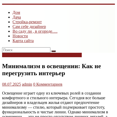
ogk3.ru
Дом
Дом
Дача
и
Стройка-ремонт
дача
Сам себе дизайнер
Во саду ли , в огороде….
Новости
Карта сайта
Домашний уют и организация пространства
Минимализм в освещении: Как не
перегрузить интерьер
08.07.2025
admin
0 Комментариев
Освещение играет одну из ключевых ролей в создании
комфортного и стильного интерьера. Сегодня все больше
дизайнеров и владельцев жилья отдают предпочтение
минимализму — стилю, который подчеркивает простоту,
функциональность и чистые линии. Однако минимализм в
освещении — это не просто отсутствие лишних деталей, а