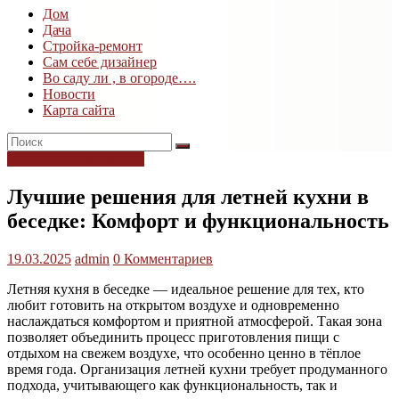
Дом
Дом
Дача
и
Стройка-ремонт
дача
Сам себе дизайнер
Во саду ли , в огороде….
Новости
Карта сайта
Отдых и досуг на даче
Лучшие решения для летней кухни в
беседке: Комфорт и функциональность
19.03.2025
admin
0 Комментариев
Летняя кухня в беседке — идеальное решение для тех, кто
любит готовить на открытом воздухе и одновременно
наслаждаться комфортом и приятной атмосферой. Такая зона
позволяет объединить процесс приготовления пищи с
отдыхом на свежем воздухе, что особенно ценно в тёплое
время года. Организация летней кухни требует продуманного
подхода, учитывающего как функциональность, так и