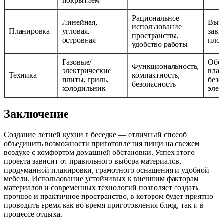
покрытием
Рациональное
Линейная,
Вы
использование
Планировка
угловая,
зав
пространства,
островная
пл
удобство работы
Газовые/
Об
Функциональность,
электрические
вл
Техника
компактность,
плиты, гриль,
без
безопасность
холодильник
эл
Заключение
Создание летней кухни в беседке — отличный способ
объединить возможности приготовления пищи на свежем
воздухе с комфортом домашней обстановки. Успех этого
проекта зависит от правильного выбора материалов,
продуманной планировки, грамотного оснащения и удобной
мебели. Использование устойчивых к внешним факторам
материалов и современных технологий позволяет создать
прочное и практичное пространство, в котором будет приятно
проводить время как во время приготовления блюд, так и в
процессе отдыха.