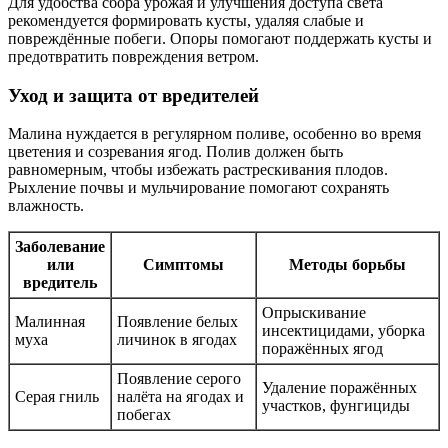
Для удобства сбора урожая и улучшения доступа света
рекомендуется формировать кусты, удаляя слабые и
повреждённые побеги. Опоры помогают поддержать кусты и
предотвратить повреждения ветром.
Уход и защита от вредителей
Малина нуждается в регулярном поливе, особенно во время
цветения и созревания ягод. Полив должен быть
равномерным, чтобы избежать растрескивания плодов.
Рыхление почвы и мульчирование помогают сохранять
влажность.
Заболевание
или
Симптомы
Методы борьбы
вредитель
Опрыскивание
Малинная
Появление белых
инсектицидами, уборка
муха
личинок в ягодах
поражённых ягод
Появление серого
Удаление поражённых
Серая гниль
налёта на ягодах и
участков, фунгициды
побегах