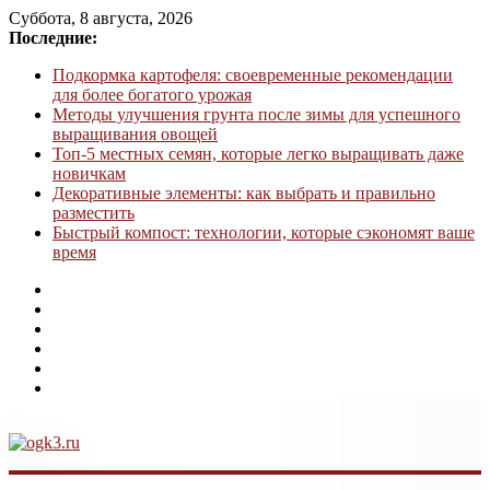
Суббота, 8 августа, 2026
Последние:
Подкормка картофеля: своевременные рекомендации
для более богатого урожая
Методы улучшения грунта после зимы для успешного
выращивания овощей
Топ-5 местных семян, которые легко выращивать даже
новичкам
Декоративные элементы: как выбрать и правильно
разместить
Быстрый компост: технологии, которые сэкономят ваше
время
ogk3.ru