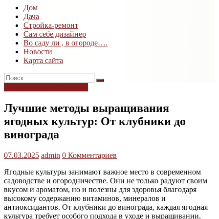
Дом
Дом
Дача
и
Стройка-ремонт
дача
Сам себе дизайнер
Во саду ли , в огороде….
Новости
Карта сайта
Огород: Фрукты и ягоды
Лучшие методы выращивания
ягодных культур: От клубники до
винограда
07.03.2025
admin
0 Комментариев
Ягодные культуры занимают важное место в современном
садоводстве и огородничестве. Они не только радуют своим
вкусом и ароматом, но и полезны для здоровья благодаря
высокому содержанию витаминов, минералов и
антиоксидантов. От клубники до винограда, каждая ягодная
культура требует особого подхода в уходе и выращивании,