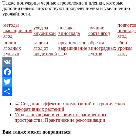
Также популярны черные агроволокна и пленки, которые
дополнительно способствуют прогреву почвы и увеличению
урожайности.
методы
подгото
уход за
посадка
лучшие
выращивания
почвы д
клубникой
винограда
сорта ягод
ягод
ягод
полив
защита
органическое
обрезка
сбор
ягодных
ягод от
выращивание
виноградных
урожая
культур
вредителей
ягод
кустов
ягод
VK
Facebook
Twitter
Отправить
←
Создание эффектных композиций из тропических
декоративных растений
Уход за огурцами в условиях ограниченного
пространства: Практические рекомендации
→
Вам также может понравиться