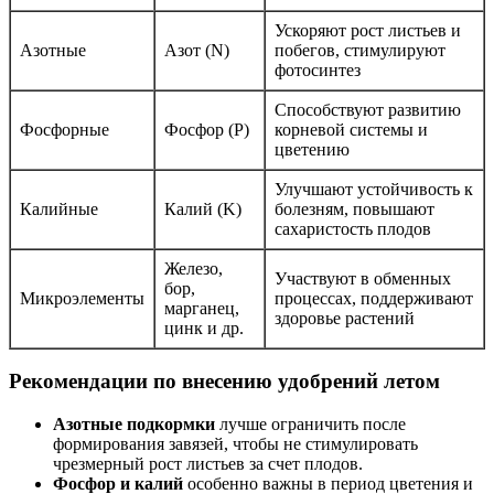
Ускоряют рост листьев и
Азотные
Азот (N)
побегов, стимулируют
фотосинтез
Способствуют развитию
Фосфорные
Фосфор (P)
корневой системы и
цветению
Улучшают устойчивость к
Калийные
Калий (K)
болезням, повышают
сахаристость плодов
Железо,
Участвуют в обменных
бор,
Микроэлементы
процессах, поддерживают
марганец,
здоровье растений
цинк и др.
Рекомендации по внесению удобрений летом
Азотные подкормки
лучше ограничить после
формирования завязей, чтобы не стимулировать
чрезмерный рост листьев за счет плодов.
Фосфор и калий
особенно важны в период цветения и