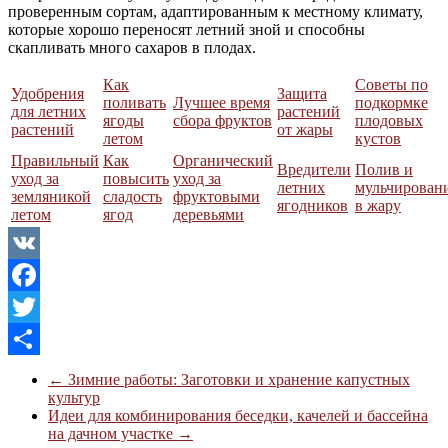
проверенным сортам, адаптированным к местному климату,
которые хорошо переносят летний зной и способны
скапливать много сахаров в плодах.
Как
Советы по
Удобрения
Защита
поливать
Лучшее время
подкормке
для летних
растений
ягоды
сбора фруктов
плодовых
растений
от жары
летом
кустов
Правильный
Как
Органический
Вредители
Полив и
уход за
повысить
уход за
летних
мульчирован
земляникой
сладость
фруктовыми
ягодников
в жару
летом
ягод
деревьями
VK
Facebook
Twitter
Отправить
←
Зимние работы: Заготовки и хранение капустных
культур
Идеи для комбинирования беседки, качелей и бассейна
на дачном участке
→