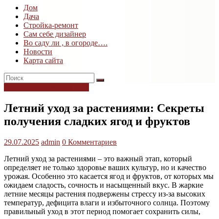
Дом
Дом
Дача
и
Стройка-ремонт
дача
Сам себе дизайнер
Во саду ли , в огороде….
Новости
Карта сайта
Сезонные работы на даче
Летний уход за растениями: Секреты
получения сладких ягод и фруктов
29.07.2025
admin
0 Комментариев
Летний уход за растениями – это важный этап, который
определяет не только здоровье ваших культур, но и качество
урожая. Особенно это касается ягод и фруктов, от которых мы
ожидаем сладость, сочность и насыщенный вкус. В жаркие
летние месяцы растения подвержены стрессу из-за высоких
температур, дефицита влаги и избыточного солнца. Поэтому
правильный уход в этот период помогает сохранить силы,