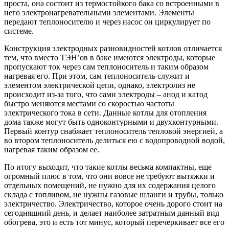
проста, она состоит из термостойкого бака со встроенными в
него электронагревательными элементами. Элементы
передают теплоносителю и через насос он циркулирует по
системе.
Конструкция электродных разновидностей котлов отличается
тем, что вместо ТЭН’ов в баке имеются электроды, которые
пропускают ток через сам теплоноситель и таким образом
нагревая его. При этом, сам теплоноситель служит и
элементом электрической цепи, однако, электролиз не
происходит из-за того, что сами электроды – анод и катод
быстро меняются местами со скоростью частоты
электрического тока в сети. Данные котлы для отопления
дома также могут быть одноконтурными и двухконтурными.
Первый контур снабжает теплоноситель тепловой энергией, а
во втором теплоноситель делиться ею с водопроводной водой,
нагревая таким образом ее.
По итогу выходит, что такие котлы весьма компактны, еще
огромный плюс в том, что они вовсе не требуют вытяжки и
отдельных помещений, не нужно для их содержания целого
склада с топливом, не нужны газовые шланги и трубы, только
электричество. Электричество, которое очень дорого стоит на
сегодняшний день, и делает наиболее затратным данный вид
обогрева, это и есть тот минус, который перечеркивает все его