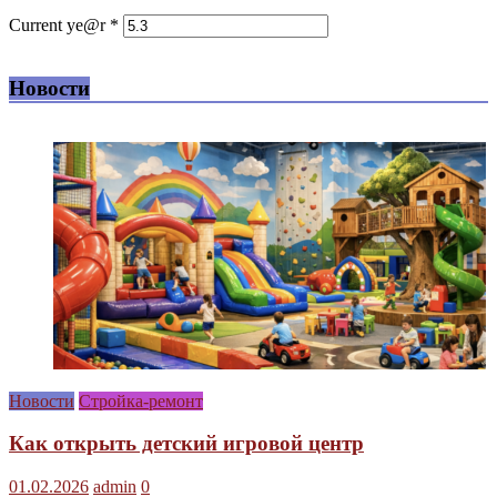
Current ye@r
*
Новости
Новости
Стройка-ремонт
Как открыть детский игровой центр
01.02.2026
admin
0