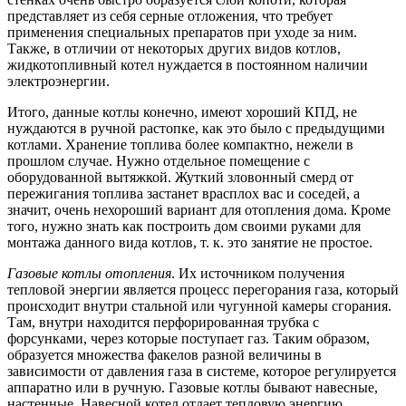
представляет из себя серные отложения, что требует
применения специальных препаратов при уходе за ним.
Также, в отличии от некоторых других видов котлов,
жидкотопливный котел нуждается в постоянном наличии
электроэнергии.
Итого, данные котлы конечно, имеют хороший КПД, не
нуждаются в ручной растопке, как это было с предыдущими
котлами. Хранение топлива более компактно, нежели в
прошлом случае. Нужно отдельное помещение с
оборудованной вытяжкой. Жуткий зловонный смерд от
пережигания топлива застанет врасплох вас и соседей, а
значит, очень нехороший вариант для отопления дома. Кроме
того, нужно знать как построить дом своими руками для
монтажа данного вида котлов, т. к. это занятие не простое.
Газовые котлы отопления
. Их источником получения
тепловой энергии является процесс перегорания газа, который
происходит внутри стальной или чугунной камеры сгорания.
Там, внутри находится перфорированная трубка с
форсунками, через которые поступает газ. Таким образом,
образуется множества факелов разной величины в
зависимости от давления газа в системе, которое регулируется
аппаратно или в ручную. Газовые котлы бывают навесные,
настенные. Навесной котел отдает тепловую энергию