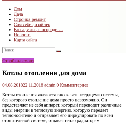
ogk3.ru
Дом
Дом
Дача
и
Стройка-ремонт
дача
Сам себе дизайнер
Во саду ли , в огороде….
Новости
Карта сайта
Стройка-ремонт
Котлы отопления для дома
04.08.2018
22.11.2018
admin
0 Комментариев
Котлы отопления являются так сказать «сердцем» системы,
без которого отопление дома просто невозможно. Он
представляет из себя аппарат, который переводит различные
виды энергии в тепловую энергию, которую передает
теплоносителю и отправляет его циркулировать по всей
отопительной системе, отдавая тепло радиаторам.