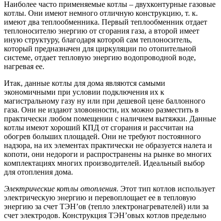
Наиболее часто применяемые котлы – двухконтурные газовые
котлы. Они имеют немного отличную конструкцию, т. к.
имеют два теплообменника. Первый теплообменник отдает
теплоносителю энергию от сгорания газа, а второй имеет
иную структуру, благодаря которой сам теплоноситель,
который предназначен для циркуляции по отопительной
системе, отдает тепловую энергию водопроводной воде,
нагревая ее.
Итак, данные котлы для дома являются самыми
экономичными при условии подключения их к
магистральному газу ну или при дешевой цене баллонного
газа. Они не издают зловонности, их можно разместить в
практически любом помещении с наличием вытяжки. Данные
котлы имеют хороший КПД от сгорания и рассчитан на
обогрев больших площадей. Они не требуют постоянного
надзора, на их элементах практически не образуется налета и
копоти, они недороги и распространены на рынке во многих
комплектациях многих производителей. Идеальный выбор
для отопления дома.
Электрические котлы отопления
. Этот тип котлов использует
электрическую энергию и перевоплощает ее в тепловую
энергию за счет ТЭН’ов (тепло электронагревателей) или за
счет электродов. Конструкция ТЭН’овых котлов предельно