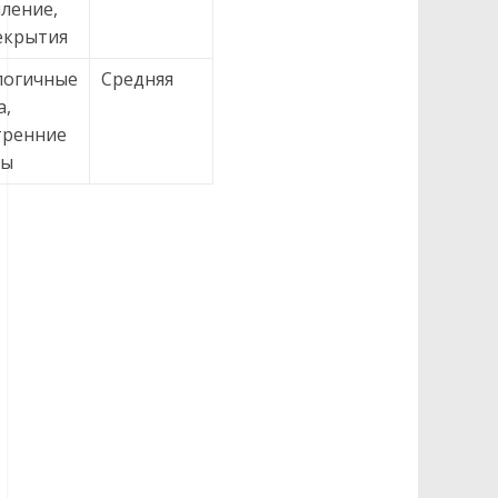
ление,
екрытия
логичные
Средняя
а,
тренние
ны