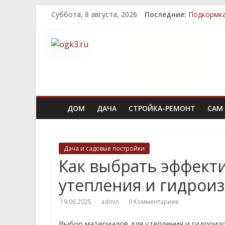
Суббота, 8 августа, 2026
Последние:
Подкормка
Методы ул
Топ-5 мес
Декоратив
Быстрый к
ДОМ
ДАЧА
СТРОЙКА-РЕМОНТ
САМ 
Дача и садовые постройки
Как выбрать эффект
утепления и гидроиз
19.06.2025
admin
0 Комментариев
Выбор материалов для утепления и гидроиз