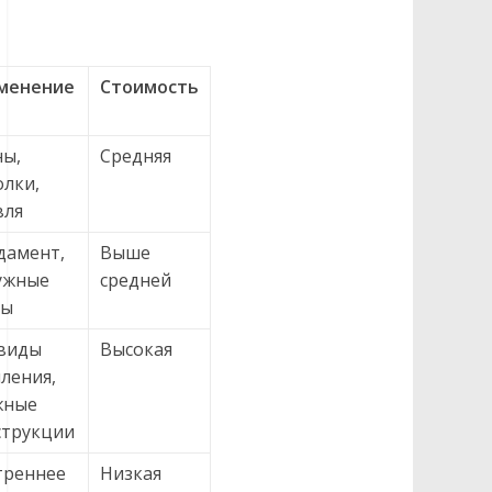
менение
Стоимость
ны,
Средняя
олки,
вля
дамент,
Выше
ужные
средней
ны
 виды
Высокая
ления,
жные
струкции
треннее
Низкая