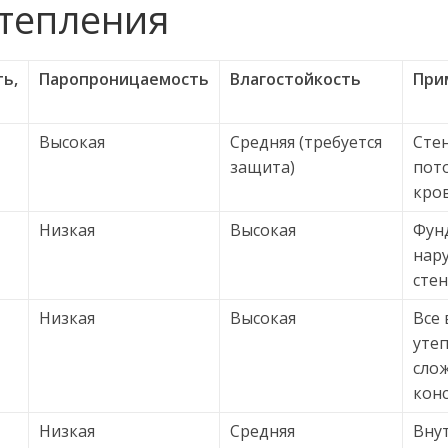
утепления
ь,
Паропроницаемость
Влагостойкость
При
Высокая
Средняя (требуется
Сте
защита)
пот
кро
Низкая
Высокая
Фун
нар
сте
Низкая
Высокая
Все
утеп
сло
кон
Низкая
Средняя
Вну