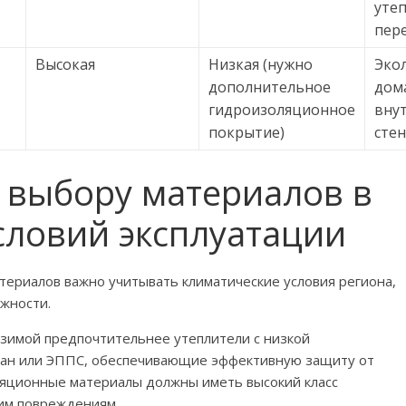
утеп
пер
Высокая
Низкая (нужно
Эко
дополнительное
дом
гидроизоляционное
вну
покрытие)
сте
 выбору материалов в
словий эксплуатации
териалов важно учитывать климатические условия региона,
ажности.
 зимой предпочтительнее утеплители с низкой
тан или ЭППС, обеспечивающие эффективную защиту от
ляционные материалы должны иметь высокий класс
ким повреждениям.