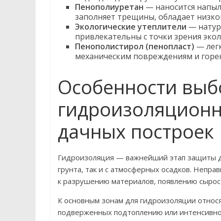
Пенополиуретан
— наносится напыл
заполняет трещины, обладает низк
Экологические утеплители
— натур
привлекательны с точки зрения экол
Пенополистирол (пенопласт)
— легк
механическим повреждениям и горе
Особенности выб
гидроизоляционн
дачных построек
Гидроизоляция — важнейший этап защиты дач
грунта, так и с атмосферных осадков. Непр
к разрушению материалов, появлению сырост
К основным зонам для гидроизоляции относя
подверженных подтоплению или интенсивно