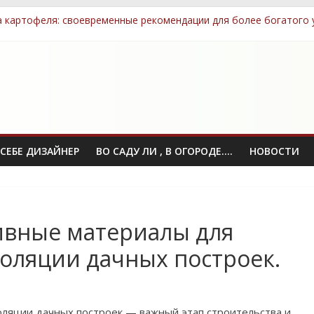
 картофеля: своевременные рекомендации для более богатого
учшения грунта после зимы для успешного выращивания овоще
тных семян, которые легко выращивать даже новичкам
ные элементы: как выбрать и правильно разместить
омпост: технологии, которые сэкономят ваше время
СЕБЕ ДИЗАЙНЕР
ВО САДУ ЛИ , В ОГОРОДЕ….
НОВОСТИ
ивные материалы для
оляции дачных построек.
оляции дачных построек — важный этап строительства и