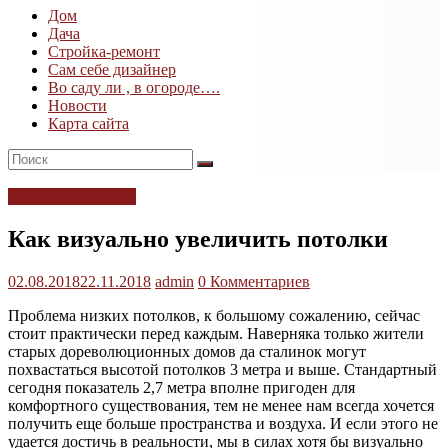
Дом
Дом
Дача
и
Стройка-ремонт
дача
Сам себе дизайнер
Во саду ли , в огороде….
Новости
Карта сайта
Сам себе дизайнер
Как визуально увеличить потолки
02.08.2018
22.11.2018
admin
0 Комментариев
Проблема низких потолков, к большому сожалению, сейчас
стоит практически перед каждым. Наверняка только жители
старых дореволюционных домов да сталинок могут
похвастаться высотой потолков 3 метра и выше.
Стандартный
сегодня показатель 2,7 метра вполне пригоден для
комфортного существования, тем не менее нам всегда хочется
получить еще больше пространства и воздуха. И если этого не
удается достичь в реальности, мы в силах хотя бы визуально