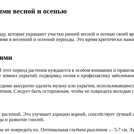
ыми весной и осенью
у, которые украшают участки ранней весной и осенью своей ярк
ними в весенний и осенний периоды. Это время критически важн
иями
 этот период растения нуждаются в особом внимании и правиль
е зимних укрытий, подкормку, полив и профилактику заболевани
обходимо аккуратно удалить мульчу или укрытия, использовавшие
стения. Следует быть осторожным, чтобы не повредить молодые 
 растений. Это улучшает аэрацию корней, способствует лучшей
ы и развитие гнилей.
обы не повредить их. Оптимальная глубина рыхления — 5-7 см. 