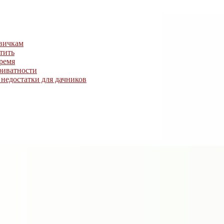
овичкам
тить
ремя
риватности
недостатки для дачников