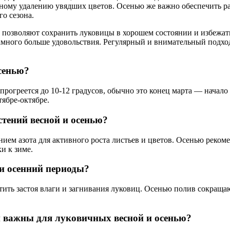
нному удалению увядших цветов. Осенью же важно обеспечить р
о сезона.
и позволяют сохранить луковицы в хорошем состоянии и избежат
амного больше удовольствия. Регулярный и внимательный подхо
сенью?
 прогреется до 10-12 градусов, обычно это конец марта — начало
тябре-октябре.
тений весной и осенью?
м азота для активного роста листьев и цветов. Осенью рекоме
и к зиме.
и осенний периоды?
ить застоя влаги и загнивания луковиц. Осенью полив сокращаю
й важны для луковичных весной и осенью?