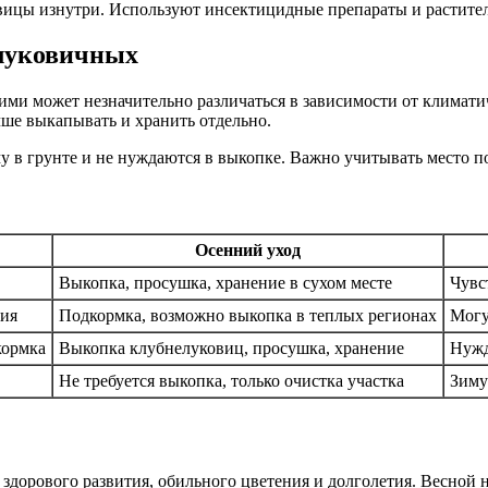
вицы изнутри. Используют инсектицидные препараты и растител
 луковичных
ними может незначительно различаться в зависимости от климат
чше выкапывать и хранить отдельно.
му в грунте и не нуждаются в выкопке. Важно учитывать место п
Осенний уход
Выкопка, просушка, хранение в сухом месте
Чувс
ния
Подкормка, возможно выкопка в теплых регионах
Могу
кормка
Выкопка клубнелуковиц, просушка, хранение
Нужд
Не требуется выкопка, только очистка участка
Зиму
здорового развития, обильного цветения и долголетия. Весной