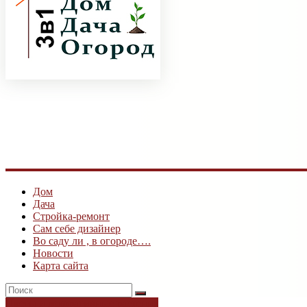
ogk3.ru
Дом
и
дача
Дом
Дача
Стройка-ремонт
Сам себе дизайнер
Во саду ли , в огороде….
Новости
Карта сайта
Цветы и декоративные растения