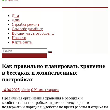
ogk3.ru
Дом
Дом
Дача
и
Стройка-ремонт
дача
Сам себе дизайнер
Во саду ли , в огороде….
Новости
Карта сайта
Дача и садовые постройки
Как правильно планировать хранение
в беседках и хозяйственных
постройках
14.04.2025
admin
0 Комментариев
Правильная организация хранения в беседках и
хозяйственных постройках играет ключевую роль в
поддержании порядка и удобства во время работы и отдыха на