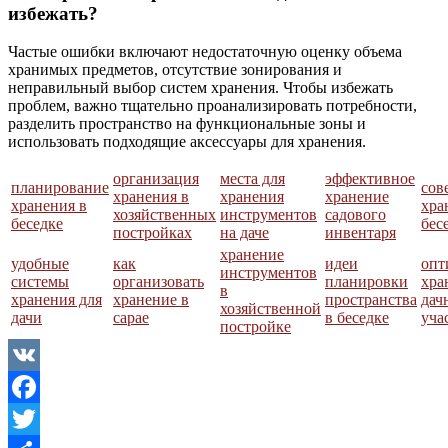
избежать?
Частые ошибки включают недостаточную оценку объема
хранимых предметов, отсутствие зонирования и
неправильный выбор систем хранения. Чтобы избежать
проблем, важно тщательно проанализировать потребности,
разделить пространство на функциональные зоны и
использовать подходящие аксессуары для хранения.
организация
места для
эффективное
планирование
сов
хранения в
хранения
хранение
хранения в
хра
хозяйственных
инструментов
садового
беседке
бес
постройках
на даче
инвентаря
хранение
удобные
как
идеи
опт
инструментов
системы
организовать
планировки
хра
в
хранения для
хранение в
пространства
дач
хозяйственной
дачи
сарае
в беседке
уча
постройке
VK
Facebook