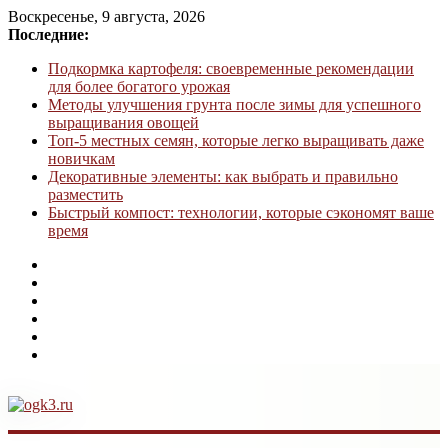
Воскресенье, 9 августа, 2026
Последние:
Подкормка картофеля: своевременные рекомендации
для более богатого урожая
Методы улучшения грунта после зимы для успешного
выращивания овощей
Топ-5 местных семян, которые легко выращивать даже
новичкам
Декоративные элементы: как выбрать и правильно
разместить
Быстрый компост: технологии, которые сэкономят ваше
время
ogk3.ru