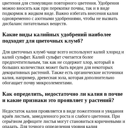
цветения для стимуляции повторного цветения. Удобрения
можно вносить как при перекопке почвы, так и в виде
подкормок в жидком виде. Важно избегать внесения калия
одновременно с азотными удобрениями, чтобы не вызвать
дисбаланс питательных веществ.
Какие виды калийных удобрений наиболее
подходят для цветочных клумб?
Для цветочных клумб чаще всего используют калий хлорид и
калий сульфат. Калий сульфат считается более
предпочтительным, так как не содержит хлор, который в
больших количествах может быть вреден для некоторых
декоративных растений. Также есть органические источники
калия, например, древесная зола, которая дополнительно
обогащает почву микроэлементами.
Как определить, недостаточно ли калия в почве
и какие признаки это проявляет у растений?
Недостаток калия проявляется в виде пожелтения и увядания
краёв листьев, замедленного роста и слабого цветения. При
серьёзном дефиците листья могут становиться коричневыми и
опадать. Для точного определения уровня калия