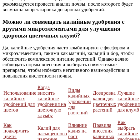
рекомендуется провести анализ почвы, после которого будет
возможна корректировка дозировки удобрений.
Можно ли совмещать калийные удобрения с
другими микроэлементами для улучшения
здоровья цветочных клумб?
Да, калийные удобрения часто комбинируют с фосфором и
микроэлементами, такими как магний, кальций и бор, чтобы
обеспечить комплексное питание растений. Однако важно
соблюдать нормы внесения и выбирать совместимые
препараты, чтобы избежать негативного взаимодействия и
повышения кислотности почвы.
Когда
Виды
Использование
вносить
Дозировка
Лучшие
калийных
калийных
калийные
калия для
калийные
удобрений
удобрений для
удобрения на
цветочных
удобрения
для
цветов
цветочную
растений
для клумб
растений
клумбу
Как
Как
Влияние
Правила
Калий для
выбрать
подкормить
калия на
внесения
насыщенного
калийное
цветы
рост
калийных
цветения
удобрение