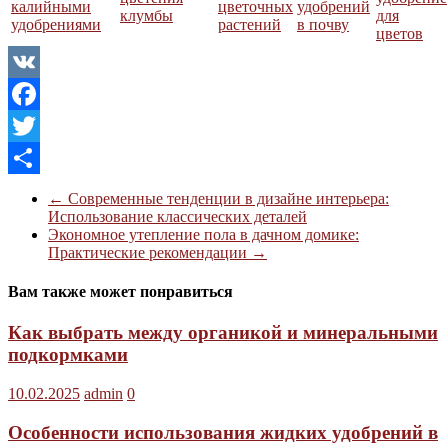
калийными
цветочных
удобрений
клумбы
для
удобрениями
растений
в почву
цветов
VK
Facebook
Twitter
Отправить
←
Современные тенденции в дизайне интерьера:
Использование классических деталей
Экономное утепление пола в дачном домике:
Практические рекомендации
→
Вам также может понравиться
Как выбрать между органикой и минеральными
подкормками
10.02.2025
admin
0
Особенности использования жидких удобрений в