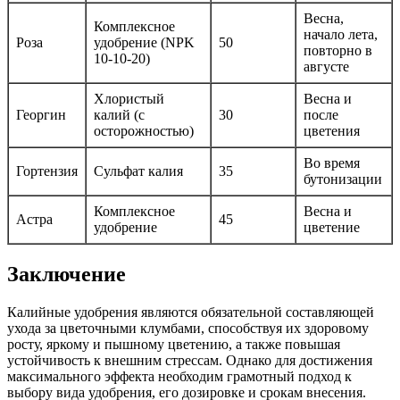
Весна,
Комплексное
начало лета,
Роза
удобрение (NPK
50
повторно в
10-10-20)
августе
Хлористый
Весна и
Георгин
калий (с
30
после
осторожностью)
цветения
Во время
Гортензия
Сульфат калия
35
бутонизации
Комплексное
Весна и
Астра
45
удобрение
цветение
Заключение
Калийные удобрения являются обязательной составляющей
ухода за цветочными клумбами, способствуя их здоровому
росту, яркому и пышному цветению, а также повышая
устойчивость к внешним стрессам. Однако для достижения
максимального эффекта необходим грамотный подход к
выбору вида удобрения, его дозировке и срокам внесения.