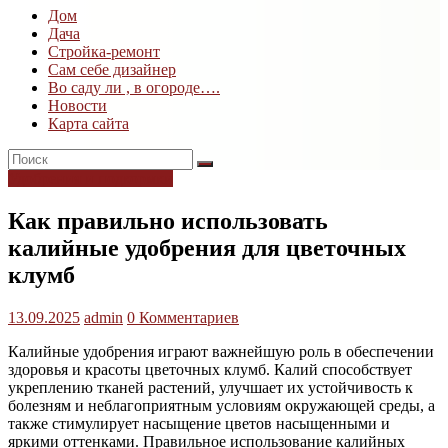
Дом
Дом
Дача
и
Стройка-ремонт
дача
Сам себе дизайнер
Во саду ли , в огороде….
Новости
Карта сайта
Удобрения и подкормки
Как правильно использовать
калийные удобрения для цветочных
клумб
13.09.2025
admin
0 Комментариев
Калийные удобрения играют важнейшую роль в обеспечении
здоровья и красоты цветочных клумб. Калий способствует
укреплению тканей растений, улучшает их устойчивость к
болезням и неблагоприятным условиям окружающей среды, а
также стимулирует насыщение цветов насыщенными и
яркими оттенками. Правильное использование калийных