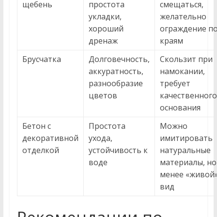
щебень
простота
смещаться,
укладки,
желательно
хороший
ограждение п
дренаж
краям
Брусчатка
Долговечность,
Скользит при
аккуратность,
намокании,
разнообразие
требует
цветов
качественного
основания
Бетон с
Простота
Можно
декоративной
ухода,
имитировать
отделкой
устойчивость к
натуральные
воде
материалы, но
менее «живой
вид