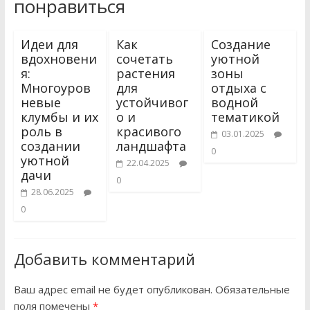
понравиться
Идеи для
Как
Создание
вдохновени
сочетать
уютной
я:
растения
зоны
Многоуров
для
отдыха с
невые
устойчивог
водной
клумбы и их
о и
тематикой
роль в
красивого
03.01.2025
создании
ландшафта
0
уютной
22.04.2025
дачи
0
28.06.2025
0
Добавить комментарий
Ваш адрес email не будет опубликован.
Обязательные
поля помечены
*