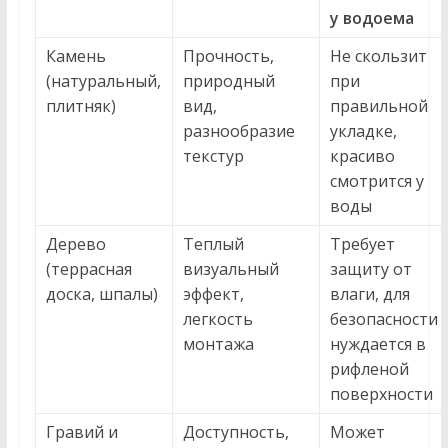
у водоема
Камень
Прочность,
Не скользит
(натуральный,
природный
при
плитняк)
вид,
правильной
разнообразие
укладке,
текстур
красиво
смотрится у
воды
Дерево
Теплый
Требует
(террасная
визуальный
защиту от
доска, шпалы)
эффект,
влаги, для
легкость
безопасности
монтажа
нуждается в
рифленой
поверхности
Гравий и
Доступность,
Может