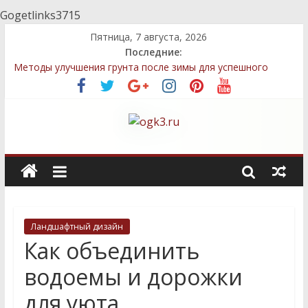
Gogetlinks3715
Пятница, 7 августа, 2026
Последние:
Методы улучшения грунта после зимы для успешного
выращивания овощей
Топ-5 местных семян, которые легко выращивать даже
новичкам
Декоративные элементы: как выбрать и правильно
разместить
Быстрый компост: технологии, которые сэкономят ваше
время
Стратегии посадки деревьев и кустарников для защиты
приватности
Ландшафтный дизайн
Как объединить
водоемы и дорожки
для уюта