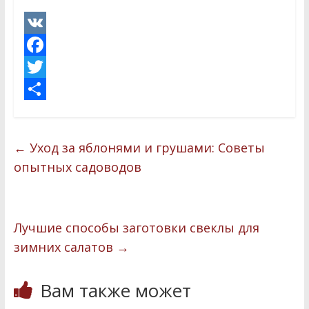
V
K
F
a
T
c
w
О
e
i
т
←
Уход за яблонями и грушами: Советы
b
t
п
опытных садоводов
o
t
р
o
e
а
k
r
в
Лучшие способы заготовки свеклы для
и
зимних салатов
→
т
Вам также может
ь