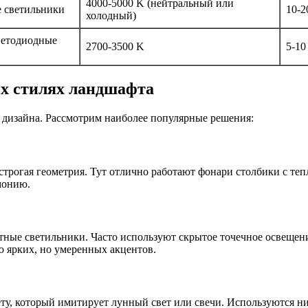
4000-5000 K (нейтральный или
 светильники
10-2
холодный)
ветодиодные
2700-3500 K
5-10
х стилях ландшафта
 дизайна. Рассмотрим наиболее популярные решения:
трогая геометрия. Тут отлично работают фонари столбики с теп
монию.
ые светильники. Часто используют скрытое точечное освещение
ю ярких, но умеренных акцентов.
у, который имитирует лунный свет или свечи. Используются ни