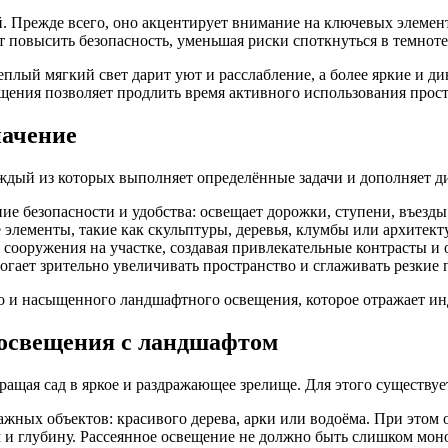
 Прежде всего, оно акцентирует внимание на ключевых элемент
 повысить безопасность, уменьшая риски споткнуться в темноте
 Теплый мягкий свет дарит уют и расслабление, а более яркие и
щения позволяет продлить время активного использования прост
начение
ждый из которых выполняет определённые задачи и дополняет д
е безопасности и удобства: освещает дорожки, ступени, въезды
элементы, такие как скульптуры, деревья, клумбы или архитект
сооружения на участке, создавая привлекательные контрасты и 
гает зрительно увеличивать пространство и сглаживать резкие
 и насыщенного ландшафтного освещения, которое отражает инд
освещения с ландшафтом
ращая сад в яркое и раздражающее зрелище. Для этого существуе
ажных объектов: красивого дерева, арки или водоёма. При этом
м и глубину. Рассеянное освещение не должно быть слишком мо