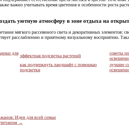
Также важно учитывать время цветения и особенности роста рас
оздать уютную атмосферу в зоне отдыха на открыт
етание мягкого рассеянного света и декоративных элементов: св
бствует расслаблению и приятному визуальному восприятию. Так
ьники для
советы п
эффектная подсветка растений
освещен
как подчеркнуть ландшафт с помощью
лучшие с
подсветки
освещени
жанов: Идеи для всей семьи
иуретаном
→