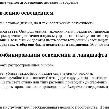
ние уделяется освещению деревьев и водоемов.
авлению освещением
 не только дизайн, но и технологические возможности.
ики света.
Они долговечны, экономичны и предлагают широкий
ры, датчики движения и пульты управления помогут оптимизиро
вий.
Светильники должны иметь соответствующий класс защиты 
оры так, чтобы они были незаметны и защищены.
Это повыси
комбинировании освещения и ландшафта
ежать распространённых ошибок:
т убивает атмосферу и делает сад визуально плоским.
е случайно или слишком близко друг к другу, создают «солнеч
 цвета света стилю или типу растений приводит к дисгармонии.
о проектирования часто приводит к необходимости переделок и 
 инструмент для преобразования внешнего пространства. Пра