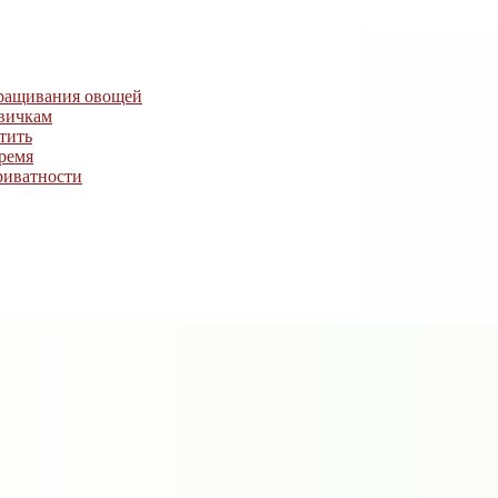
ыращивания овощей
овичкам
тить
ремя
риватности