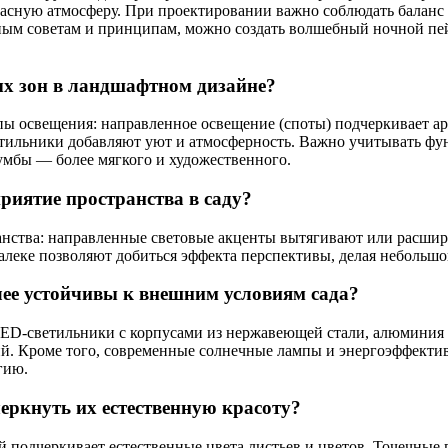
опасную атмосферу. При проектировании важно соблюдать балан
ным советам и принципам, можно создать волшебный ночной пей
ых зон в ландшафтном дизайне?
ипы освещения: направленное освещение (споты) подчеркивает а
ветильники добавляют уют и атмосферность. Важно учитывать ф
лумбы — более мягкого и художественного.
риятие пространства в саду?
нства: направленные световые акценты вытягивают или расшир
леке позволяют добиться эффекта перспективы, делая небольшой
ее устойчивы к внешним условиям сада?
ED-светильники с корпусами из нержавеющей стали, алюминия 
й. Кроме того, современные солнечные лампы и энергоэффекти
гию.
черкнуть их естественную красоту?
й подчеркивает естественные цвета листьев и цветов. Точечные