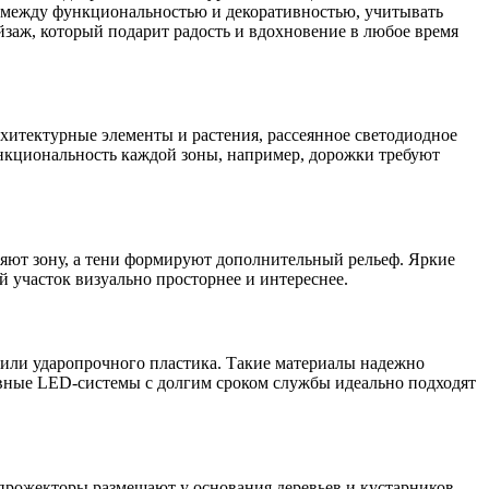
с между функциональностью и декоративностью, учитывать
заж, который подарит радость и вдохновение в любое время
рхитектурные элементы и растения, рассеянное светодиодное
ункциональность каждой зоны, например, дорожки требуют
яют зону, а тени формируют дополнительный рельеф. Яркие
 участок визуально просторнее и интереснее.
или ударопрочного пластика. Такие материалы надежно
вные LED-системы с долгим сроком службы идеально подходят
 прожекторы размещают у основания деревьев и кустарников,