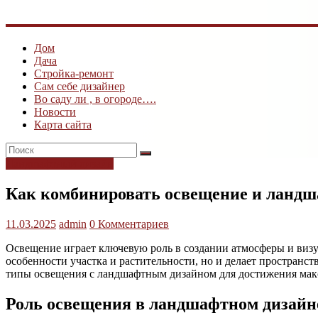
дача
Дом
Дача
Стройка-ремонт
Сам себе дизайнер
Во саду ли , в огороде….
Новости
Карта сайта
Ландшафтный дизайн
Как комбинировать освещение и ландш
11.03.2025
admin
0 Комментариев
Освещение играет ключевую роль в создании атмосферы и виз
особенности участка и растительности, но и делает пространс
типы освещения с ландшафтным дизайном для достижения макс
Роль освещения в ландшафтном дизайн