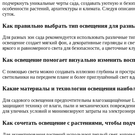
подчеркнуть уникальные черты сада, создавать уютную и без
особенности растений, архитектуры и климата. Следуя описан
суток.
Как правильно выбрать тип освещения для разн
Для разных зон сада рекомендуется использовать различные т
освещение создает мягкий фон, а декоративные гирлянды и с
яркого и равномерного света для безопасности, а цветочные к
Как освещение помогает визуально изменить восп
С помощью света можно создавать иллюзию глубины и простра
светильники на переднем плане и более приглушённый свет вда
Какие материалы и технологии освещения наибол
Для садового освещения предпочтительны влагозащищённые L
защищают технику от влаги, пыли и механических повреждени
для уличных условий и минимизируют затраты на электроэнер
Как сочетать освещение с растениями, чтобы под
Для акцентирования растений используют теплый свет, которы