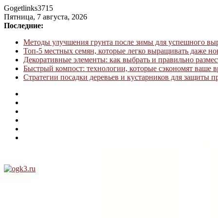
Gogetlinks3715
Пятница, 7 августа, 2026
Последние:
Методы улучшения грунта после зимы для успешного в
Топ-5 местных семян, которые легко выращивать даже н
Декоративные элементы: как выбрать и правильно размес
Быстрый компост: технологии, которые сэкономят ваше в
Стратегии посадки деревьев и кустарников для защиты п
ogk3.ru
Дом
и