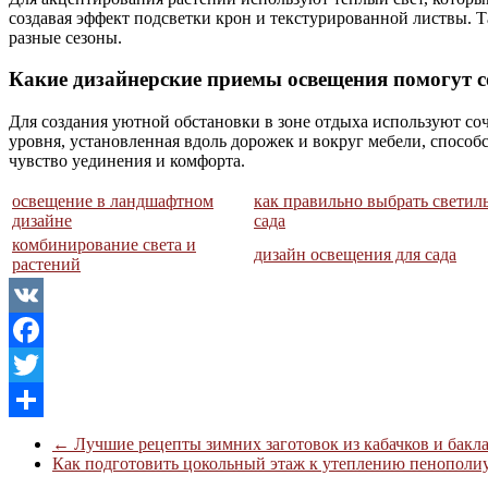
создавая эффект подсветки крон и текстурированной листвы. 
разные сезоны.
Какие дизайнерские приемы освещения помогут с
Для создания уютной обстановки в зоне отдыха используют соч
уровня, установленная вдоль дорожек и вокруг мебели, спосо
чувство уединения и комфорта.
освещение в ландшафтном
как правильно выбрать светил
дизайне
сада
комбинирование света и
дизайн освещения для сада
растений
VK
Facebook
Twitter
Отправить
←
Лучшие рецепты зимних заготовок из кабачков и бакла
Как подготовить цокольный этаж к утеплению пенопол