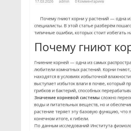
17.03.2026
admin
0 Комментариев
Почему гниют корни у растений — одна из
специалисты. В этой статье разберём пошаг
типичные ошибки, которых стоит избегать на
Почему гниют кор
Гниение корней — одна из самых распростра
любители комнатных растений. Корни гниют,
находятся в условиях избыточной влажности
выступает избыток влаги в почве, который 
грибков и бактерий, способных перерабатыв
Значение корневой системы
сложно переоц
воды и питательных веществ, но и обеспечи
растение теряет эту базовую функцию, что 
конечном итоге, к гибели.
По данным исследований Института физиоло