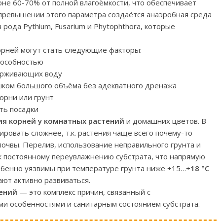
не 60-70% от полной влагоёмкости, что обеспечивает
 превышении этого параметра создаётся анаэробная среда
рода Pythium, Fusarium и Phytophthora, которые
орней могут стать следующие факторы:
пособностью
держивающих воду
шком большого объёма без адекватного дренажа
орни или грунт
ть посадки
ия корней у комнатных растений
и домашних цветов. В
ровать сложнее, т.к. растения чаще всего почему-то
почвы. Перелив, использование неправильного грунта и
к постоянному переувлажнению субстрата, что напрямую
обенно уязвимы при температуре грунта ниже +15…+
18 °С
ют активно развиваться.
тений
— это комплекс причин, связанный с
 особенностями и санитарным состоянием субстрата.