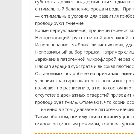
субстрата должен поддерживаться в диапазо
оптимальный баланс кислорода и воды. При
— оптимальные условия для развития грибов 
провоцируют гниение.
Кроме переувлажнения, причиной гниения к
Неподходящий грунт с низкой дренажной с
Использование тяжёлых глинистых почв, у
Неправильный выбор горшка, например сли
Заражение патогенной микрофлорой через к
Плохая аэрация субстрата и высокая плотнос
Остановимся подробнее на
причинах гниен
условиях квартиры влажность почвы контроли
поливают по расписанию, а не по состоянию 
отсутствие дренажных отверстий приводит 
провоцирует гниль. Отмечают, что корни ос
— именно в этом диапазоне патогены начина
Таким образом,
почему гниют корни у рас
гидроаэрационным режимом, температурными