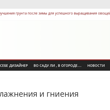
учшения грунта после зимы для успешного выращивания овоще
тных семян, которые легко выращивать даже новичкам
ные элементы: как выбрать и правильно разместить
омпост: технологии, которые сэкономят ваше время
 посадки деревьев и кустарников для защиты приватности
СЕБЕ ДИЗАЙНЕР
ВО САДУ ЛИ , В ОГОРОДЕ….
НОВОСТИ
влажнения и гниения