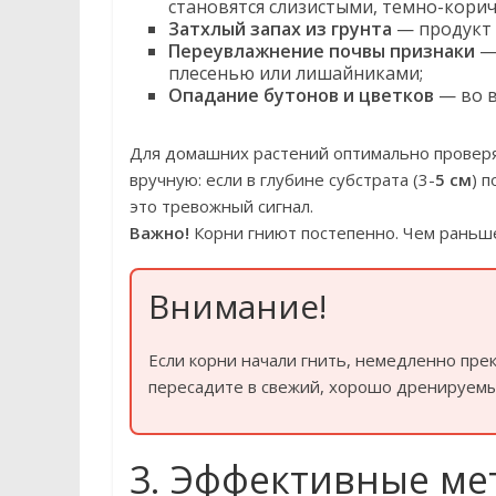
становятся слизистыми, темно-кори
Затхлый запах из грунта
— продукт 
Переувлажнение почвы признаки
— 
плесенью или лишайниками;
Опадание бутонов и цветков
— во в
Для домашних растений оптимально проверя
вручную: если в глубине субстрата (3-
5 см
) 
это тревожный сигнал.
Важно!
Корни гниют постепенно. Чем раньш
Внимание!
Если корни начали гнить, немедленно пре
пересадите в свежий, хорошо дренируемы
3. Эффективные м