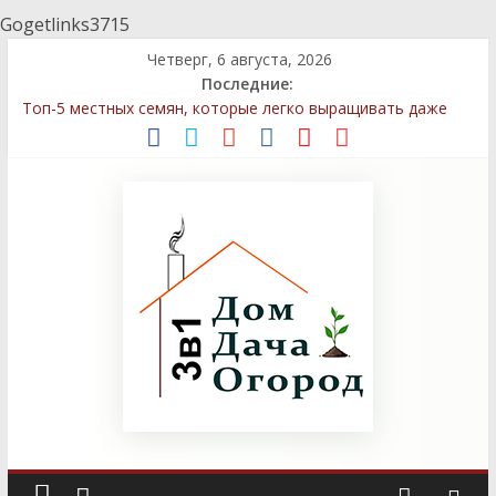
Gogetlinks3715
Четверг, 6 августа, 2026
Последние:
Топ-5 местных семян, которые легко выращивать даже
новичкам
Декоративные элементы: как выбрать и правильно
разместить
Быстрый компост: технологии, которые сэкономят ваше
время
Стратегии посадки деревьев и кустарников для защиты
приватности
Сравнение местных и импортных семян: преимущества и
недостатки для дачников