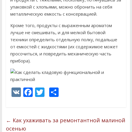
упаковкой с хлопьями, можно обронить на себя
металлическую емкость с консервацией.
Кроме того, продукты с выраженным ароматом
лучше не смешивать, и для мелкой бытовой
техники определить отдельную полку, подальше
от емкостей с жидкостями (их содержимое может
просочиться, и повредить механическую часть
прибора).
V
F
T
О
K
ac
w
т
e
itt
п
b
er
р
←
Как ухаживать за ремонтантной малиной
o
а
осенью