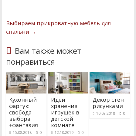
o
в
k
и
Выбираем прикроватную мебель для
т
спальни
→
ь
Вам также может
понравиться
Кухонный
Идеи
Декор стен
фартук:
хранения
рисунками
свобода
игрушек в
10.03.2018
0
выбора
детской
+фантазия
комнате
15.08.2018
0
12.10.2019
0