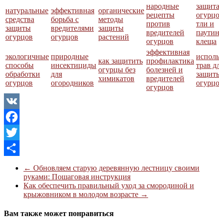
народные
защит
натуральные
эффективная
органические
рецепты
огурцо
средства
борьба с
методы
против
тли и
защиты
вредителями
защиты
вредителей
паути
огурцов
огурцов
растений
огурцов
клеща
эффективная
экологичные
природные
испол
как защитить
профилактика
способы
инсектициды
трав д
огурцы без
болезней и
обработки
для
защит
химикатов
вредителей
огурцов
огородников
огурц
огурцов
VK
Facebook
Twitter
Отправить
←
Обновляем старую деревянную лестницу своими
руками: Пошаговая инструкция
Как обеспечить правильный уход за смородиной и
крыжовником в молодом возрасте
→
Вам также может понравиться