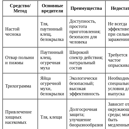
Средство/
Основные
Преимущества
Недоста
Метод
вредители
Доступность,
Тля,
Не всегда
простота
Настой
паутинный
эффектив
приготовления;
чеснока
клещ,
при сильн
безопасен для
белокрылка
заражении
человека
Паутинный
Широкий
Требуется
Отвар полыни
клещ,
спектр действия;
частое
и пижмы
огуречная
натуральный
опрыскив
муха
состав
Яйца
Экологически
Необходи
огуречной
безопасный;
специаль
Трихограмма
мухи,
высокая
условия д
белокрылки
эффективность
выпуска
Зависит о
Долгосрочная
окружающ
Привлечение
защита;
среды; мо
хищных
Тля, клещи
улучшение
быть
насекомых
биоразнообразия
медленны