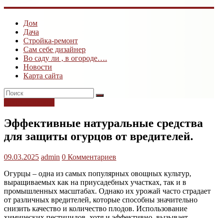
ogk3.ru
Дом
Дом
Дача
и
Стройка-ремонт
дача
Сам себе дизайнер
Во саду ли , в огороде….
Новости
Карта сайта
Огород: овощи
Эффективные натуральные средства
для защиты огурцов от вредителей.
09.03.2025
admin
0 Комментариев
Огурцы – одна из самых популярных овощных культур,
выращиваемых как на приусадебных участках, так и в
промышленных масштабах. Однако их урожай часто страдает
от различных вредителей, которые способны значительно
снизить качество и количество плодов. Использование
химических пестицидов, хотя и эффективно, вызывает