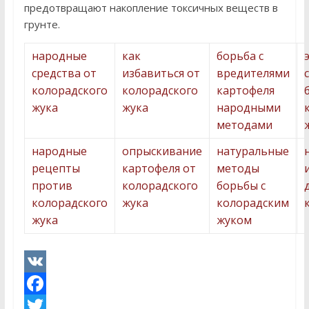
предотвращают накопление токсичных веществ в
грунте.
народные
как
борьба с
средства от
избавиться от
вредителями
колорадского
колорадского
картофеля
жука
жука
народными
методами
народные
опрыскивание
натуральные
рецепты
картофеля от
методы
против
колорадского
борьбы с
колорадского
жука
колорадским
жука
жуком
V
K
F