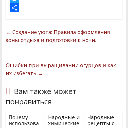
a
T
c
w
О
e
i
т
←
Создание уюта: Правила оформления
b
t
п
зоны отдыха и подготовки к ночи.
o
t
р
o
e
а
k
r
в
Ошибки при выращивании огурцов и как
и
их избегать
→
т
Вам также может
ь
понравиться
Почему
Народные и
Народные
использова
химические
рецепты с