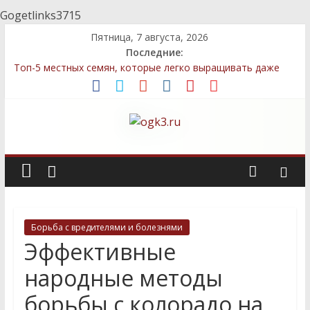
Gogetlinks3715
Пятница, 7 августа, 2026
Последние:
Топ-5 местных семян, которые легко выращивать даже
новичкам
Декоративные элементы: как выбрать и правильно
разместить
Быстрый компост: технологии, которые сэкономят ваше
время
Стратегии посадки деревьев и кустарников для защиты
приватности
Сравнение местных и импортных семян: преимущества и
недостатки для дачников
Борьба с вредителями и болезнями
Эффективные
народные методы
борьбы с колорадо на