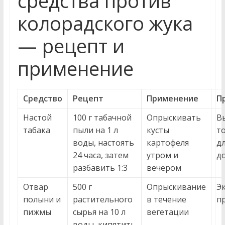
средства против
колорадского жука
— рецепт и
применение
Средство
Рецепт
Применение
П
Настой
100 г табачной
Опрыскивать
В
табака
пыли на 1 л
кусты
т
воды, настоять
картофеля
дл
24 часа, затем
утром и
д
разбавить 1:3
вечером
Отвар
500 г
Опрыскивание
Э
полыни и
растительного
в течение
п
пижмы
сырья на 10 л
вегетации
воды, кипятить