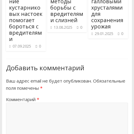
ние
методы
галловыми
кустарнико
борьбы с
хрусталями
вых настоек
вредителям
для
помогает
и слизней
сохранения
бороться с
урожая
13.08.2025
0
вредителям
29.01.2025
0
и
07.09.2025
0
Добавить комментарий
Ваш адрес email не будет опубликован.
Обязательные
поля помечены
*
Комментарий
*