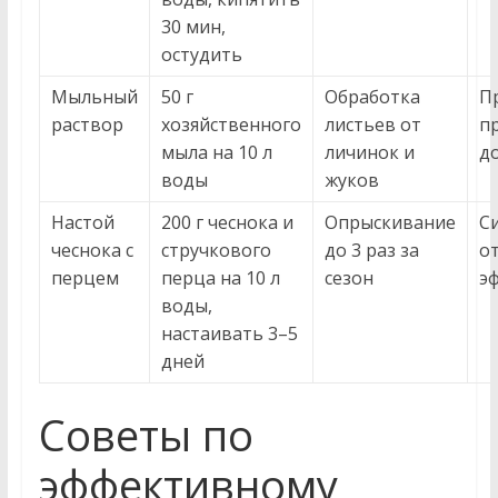
30 мин,
остудить
Мыльный
50 г
Обработка
П
раствор
хозяйственного
листьев от
п
мыла на 10 л
личинок и
д
воды
жуков
Настой
200 г чеснока и
Опрыскивание
С
чеснока с
стручкового
до 3 раз за
о
перцем
перца на 10 л
сезон
э
воды,
настаивать 3–5
дней
Советы по
эффективному