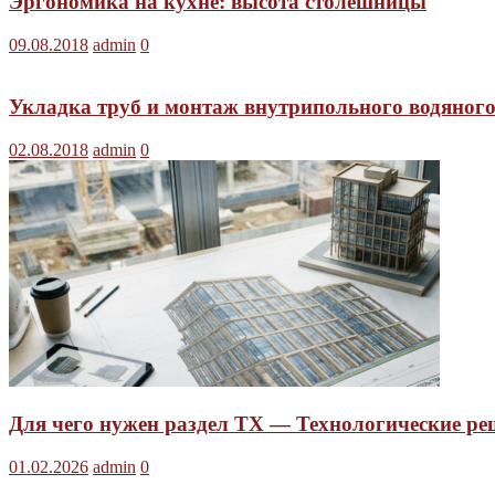
Эргономика на кухне: высота столешницы
09.08.2018
admin
0
Укладка труб и монтаж внутрипольного водяного
02.08.2018
admin
0
Для чего нужен раздел ТХ — Технологические ре
01.02.2026
admin
0