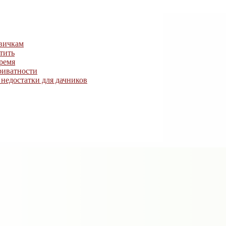
овичкам
тить
ремя
риватности
недостатки для дачников