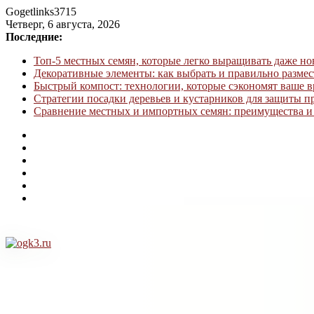
Gogetlinks3715
Четверг, 6 августа, 2026
Последние:
Топ-5 местных семян, которые легко выращивать даже н
Декоративные элементы: как выбрать и правильно размес
Быстрый компост: технологии, которые сэкономят ваше в
Стратегии посадки деревьев и кустарников для защиты п
Сравнение местных и импортных семян: преимущества и 
ogk3.ru
Дом
и