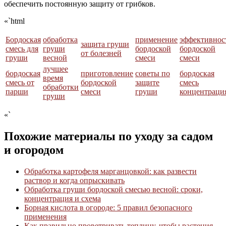
обеспечить постоянную защиту от грибков.
«`html
Бордоская
обработка
применение
эффективнос
защита груши
смесь для
груши
бордоской
бордоской
от болезней
груши
весной
смеси
смеси
лучшее
бордоская
приготовление
советы по
бордоская
время
смесь от
бордоской
защите
смесь
обработки
парши
смеси
груши
концентраци
груши
«`
Похожие материалы по уходу за садом
и огородом
Обработка картофеля марганцовкой: как развести
раствор и когда опрыскивать
Обработка груши бордоской смесью весной: сроки,
концентрация и схема
Борная кислота в огороде: 5 правил безопасного
применения
Как правильно проветривать теплицу, чтобы растения