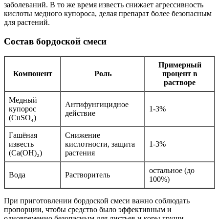
заболеваний. В то же время известь снижает агрессивность
кислоты медного купороса, делая препарат более безопасным
для растений.
Состав бордоской смеси
Примерный
Компонент
Роль
процент в
растворе
Медный
Антифунгицидное
купорос
1-3%
действие
(CuSO₄)
Гашёная
Снижение
известь
кислотности, защита
1-3%
(Ca(OH)₂)
растения
остальное (до
Вода
Растворитель
100%)
При приготовлении бордоской смеси важно соблюдать
пропорции, чтобы средство было эффективным и
одновременно безопасным для листьев и коры груши.