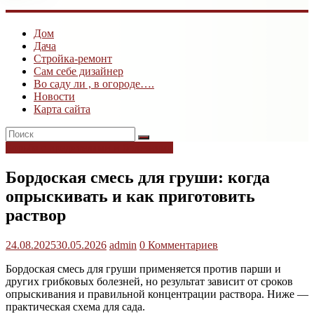
ogk3.ru
Дом
Дом
Дача
и
Стройка-ремонт
дача
Сам себе дизайнер
Во саду ли , в огороде….
Новости
Карта сайта
Борьба с вредителями и болезнями
Бордоская смесь для груши: когда
опрыскивать и как приготовить
раствор
24.08.2025
30.05.2026
admin
0 Комментариев
Бордоская смесь для груши применяется против парши и
других грибковых болезней, но результат зависит от сроков
опрыскивания и правильной концентрации раствора. Ниже —
практическая схема для сада.