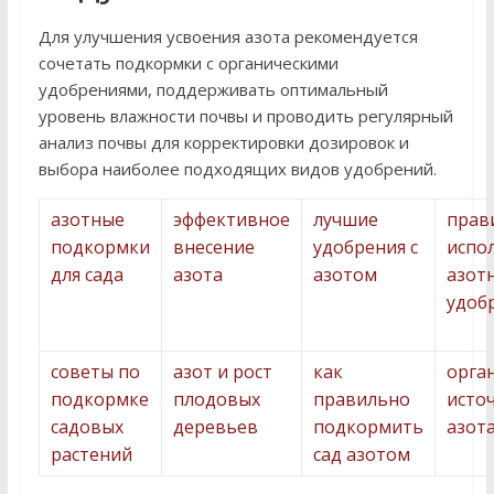
Для улучшения усвоения азота рекомендуется
сочетать подкормки с органическими
удобрениями, поддерживать оптимальный
уровень влажности почвы и проводить регулярный
анализ почвы для корректировки дозировок и
выбора наиболее подходящих видов удобрений.
азотные
эффективное
лучшие
прав
подкормки
внесение
удобрения с
испо
для сада
азота
азотом
азот
удоб
советы по
азот и рост
как
орга
подкормке
плодовых
правильно
исто
садовых
деревьев
подкормить
азота
растений
сад азотом