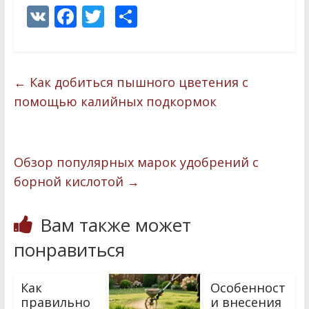
V
F
T
О
K
ac
w
т
e
itt
п
b
er
р
←
Как добиться пышного цветения с
o
а
помощью калийных подкормок
o
в
k
и
Обзор популярных марок удобрений с
т
борной кислотой
→
ь
Вам также может
понравиться
Как
Особенност
правильно
и внесения