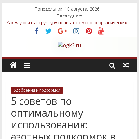
Понедельник, 10 августа, 2026
Последние:
Как улучшить структуру почвы с помощью органических
удобрений
Подкормка картофеля: своевременные рекомендации для
более богатого урожая
Методы улучшения грунта после зимы для успешного
выращивания овощей
Топ-5 местных семян, которые легко выращивать даже
новичкам
Декоративные элементы: как выбрать и правильно
разместить
Удобрения и подкормки
5 советов по
оптимальному
использованию
азотных подкормок в