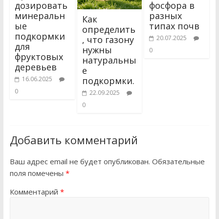
дозировать
фосфора в
минеральн
разных
Как
ые
типах почв
определить
подкормки
, что газону
20.07.2025
для
нужны
0
фруктовых
натуральны
деревьев
е
подкормки.
16.06.2025
0
22.09.2025
0
Добавить комментарий
Ваш адрес email не будет опубликован.
Обязательные
поля помечены
*
Комментарий
*