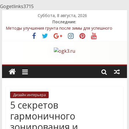
Gogetlinks3715
Суббота, 8 августа, 2026
Последние:
Методы улучшения грунта после зимы для успешного
выращивания овощей
Топ-5 местных семян, которые легко выращивать даже
новичкам
Декоративные элементы: как выбрать и правильно
разместить
Быстрый компост: технологии, которые сэкономят ваше
время
Стратегии посадки деревьев и кустарников для защиты
приватности
Дизайн интерьера
5 секретов
гармоничного
зонирования и