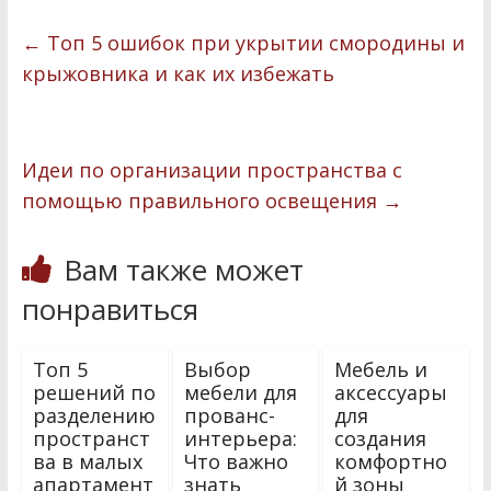
e
i
т
←
Топ 5 ошибок при укрытии смородины и
b
t
п
крыжовника и как их избежать
o
t
р
o
e
а
k
r
в
Идеи по организации пространства с
и
помощью правильного освещения
→
т
Вам также может
ь
понравиться
Топ 5
Выбор
Мебель и
решений по
мебели для
аксессуары
разделению
прованс-
для
пространст
интерьера:
создания
ва в малых
Что важно
комфортно
апартамент
знать
й зоны