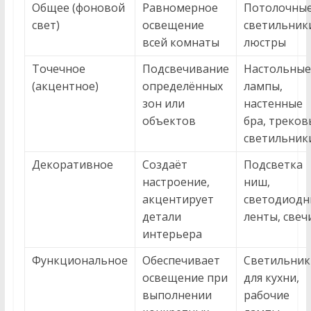
Общее (фоновой
Равномерное
Потолочны
свет)
освещение
светильник
всей комнаты
люстры
Точечное
Подсвечивание
Настольные
(акцентное)
определённых
лампы,
зон или
настенные
объектов
бра, треков
светильник
Декоративное
Создаёт
Подсветка
настроение,
ниш,
акцентирует
светодиодн
детали
ленты, свеч
интерьера
Функциональное
Обеспечивает
Светильник
освещение при
для кухни,
выполнении
рабочие