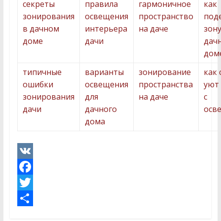
секреты
правила
гармоничное
как
зонирования
освещения
пространство
под
в дачном
интерьера
на даче
зону
доме
дачи
дач
дом
типичные
варианты
зонирование
как 
ошибки
освещения
пространства
уют 
зонирования
для
на даче
с
дачи
дачного
осв
дома
V
K
F
a
T
c
w
О