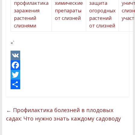
профилактика
химические
защита
унич
заражения
препараты
огородных
слизн
растений
от слизней
растений
участ
слизнями
от слизней
«`
V
K
F
a
T
c
w
О
e
i
т
←
Профилактика болезней в плодовых
b
t
п
садах: Что нужно знать каждому садоводу
o
t
р
o
e
а