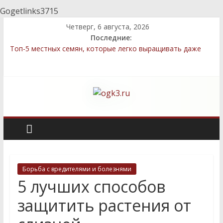
Gogetlinks3715
Четверг, 6 августа, 2026
Последние:
Топ-5 местных семян, которые легко выращивать даже
новичкам
Декоративные элементы: как выбрать и правильно
разместить
Быстрый компост: технологии, которые сэкономят ваше
время
Стратегии посадки деревьев и кустарников для защиты
приватности
Сравнение местных и импортных семян: преимущества и
недостатки для дачников
Борьба с вредителями и болезнями
5 лучших способов
защитить растения от