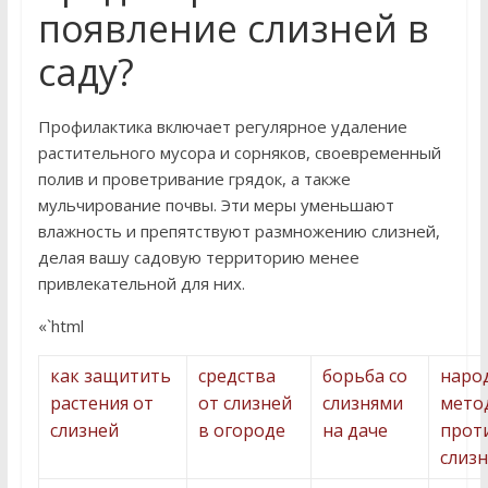
появление слизней в
саду?
Профилактика включает регулярное удаление
растительного мусора и сорняков, своевременный
полив и проветривание грядок, а также
мульчирование почвы. Эти меры уменьшают
влажность и препятствуют размножению слизней,
делая вашу садовую территорию менее
привлекательной для них.
«`html
как защитить
средства
борьба со
наро
растения от
от слизней
слизнями
мето
слизней
в огороде
на даче
прот
слиз