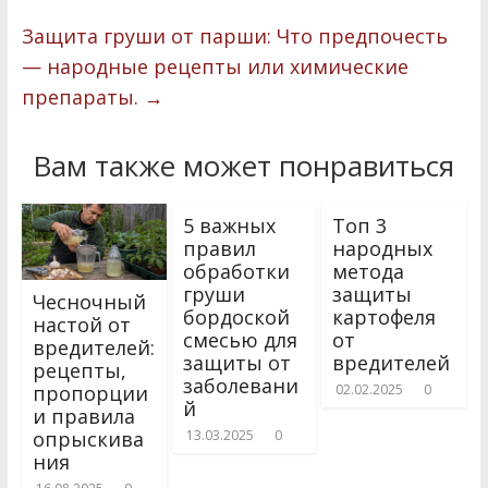
k
r
в
Защита груши от парши: Что предпочесть
и
— народные рецепты или химические
препараты.
т
→
ь
Вам также может понравиться
5 важных
Топ 3
правил
народных
обработки
метода
груши
защиты
Чесночный
бордоской
картофеля
настой от
смесью для
от
вредителей:
защиты от
вредителей
рецепты,
заболевани
пропорции
02.02.2025
0
й
и правила
опрыскива
13.03.2025
0
ния