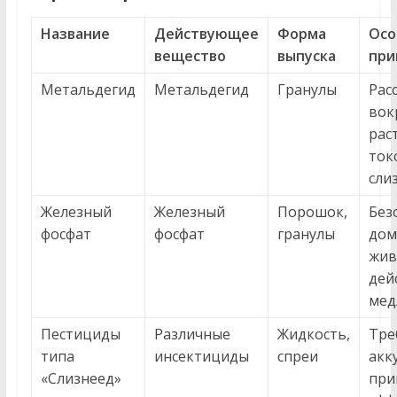
Название
Действующее
Форма
Осо
вещество
выпуска
при
Метальдегид
Метальдегид
Гранулы
Рас
вок
рас
ток
сли
Железный
Железный
Порошок,
Без
фосфат
фосфат
гранулы
дом
жив
дей
мед
Пестициды
Различные
Жидкость,
Тре
типа
инсектициды
спреи
акк
«Слизнеед»
при