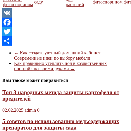
саду
фитоспорином
фит
фитоспорином
растений
VK
Facebook
Twitter
Отправить
←
Как создать уютный домашний кабинет:
Современные идеи по выбору мебели
Как правильно утеплить пол в хозяйственных
постройках своими руками
→
Вам также может понравиться
Топ 3 народных метода защиты картофеля от
вредителей
02.02.2025
admin
0
5 советов по использованию медьсодержащих
препаратов для защиты сада