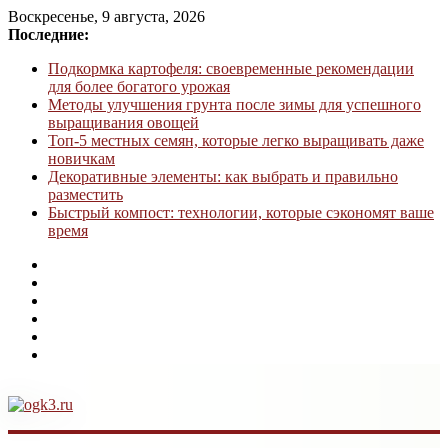
Воскресенье, 9 августа, 2026
Последние:
Подкормка картофеля: своевременные рекомендации
для более богатого урожая
Методы улучшения грунта после зимы для успешного
выращивания овощей
Топ-5 местных семян, которые легко выращивать даже
новичкам
Декоративные элементы: как выбрать и правильно
разместить
Быстрый компост: технологии, которые сэкономят ваше
время
ogk3.ru