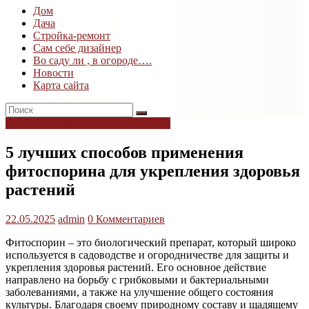
Дом
Дом
Дача
и
Стройка-ремонт
дача
Сам себе дизайнер
Во саду ли , в огороде….
Новости
Карта сайта
Борьба с вредителями и болезнями
5 лучших способов применения
фитоспорина для укрепления здоровья
растений
22.05.2025
admin
0 Комментариев
Фитоспорин – это биологический препарат, который широко
используется в садоводстве и огородничестве для защиты и
укрепления здоровья растений. Его основное действие
направлено на борьбу с грибковыми и бактериальными
заболеваниями, а также на улучшение общего состояния
культуры. Благодаря своему природному составу и щадящему