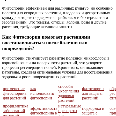
Фитоспорин эффективен для различных культур, но особенно
полезен для огородных растений, плодовых и декоративных
культур, которые подвержены грибковым и бактериальным
заболеваниям. Это томаты, огурцы, яблони, розы и другие
растения, требующие активной защиты.
Как Фитоспорин помогает растениями
восстанавливаться после болезни или
повреждений?
Фитоспорин стимулирует развитие полезной микрофлоры в
корневой зоне и на поверхности растений, что ускоряет
процессы регенерации тканей. Кроме того, он подавляет
патогены, создавая оптимальные условия для восстановления
здоровья и роста поврежденных растений.
способы
применение
как
фитоспорин
обр
укрепления
фитоспорина
использовать
для защиты
рас
здоровья
для растений
фитоспорин
растений
фи
растений
профилактика
натуральные
эффективность
подкормка и
сов
заболеваний
препараты
фитоспорина в
защита с
пр
растений
для