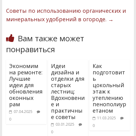
k
r
в
Советы по использованию органических и
и
минеральных удобрений в огороде.
→
т
Вам также может
ь
понравиться
Экономим
Идеи
Как
на ремонте:
дизайна и
подготовит
Лучшие
отделки для
ь
идеи для
старых
цокольный
обновления
лестниц:
этаж к
оконных
Вдохновени
утеплению
рам
е и
пенополиур
практичны
етаном
07.04.2025
е советы
11.03.2025
0
03.01.2025
0
0