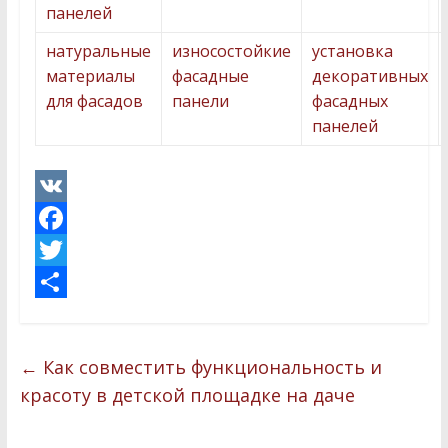
панелей
натуральные
износостойкие
установка
материалы
фасадные
декоративных
для фасадов
панели
фасадных
панелей
V
K
F
a
T
c
w
О
e
i
т
←
Как совместить функциональность и
b
t
п
красоту в детской площадке на даче
o
t
р
o
e
а