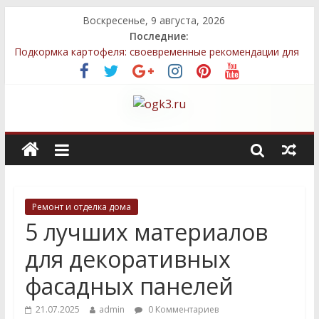
Воскресенье, 9 августа, 2026
Последние:
Подкормка картофеля: своевременные рекомендации для
более богатого урожая
Методы улучшения грунта после зимы для успешного
выращивания овощей
Топ-5 местных семян, которые легко выращивать даже
новичкам
Декоративные элементы: как выбрать и правильно
разместить
Быстрый компост: технологии, которые сэкономят ваше
время
Ремонт и отделка дома
5 лучших материалов
для декоративных
фасадных панелей
21.07.2025
admin
0 Комментариев